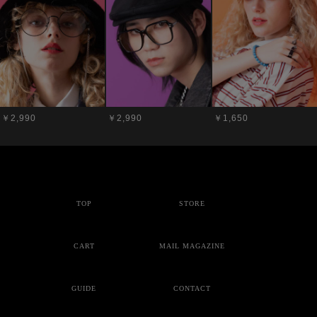
￥2,990
￥2,990
￥1,650
TOP
STORE
CART
MAIL MAGAZINE
GUIDE
CONTACT