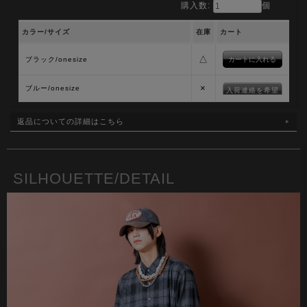
購入数:
個
カラー/サイズ
在庫
カート
△
ブラック/onesize
×
ブルー/onesize
入荷連絡を希望
返品についての詳細はこちら
SILHOUETTE/DETAIL