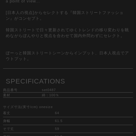
a point of view...
[日本人の視点]からセレクトする『韓国ストリートファッショ
ン』がコンセプト。
韓国ストリートで日々更新されてゆくトレンドの移り変わりを眺
めながらぼんやりと視点を合わせて国内外問わずにセレクト。
ぼーっと韓国ストリートシーンからインプット、日本人視点でア
ウトプット。
SPECIFICATIONS
商品番号
set0487
素材
綿：100％
サイズ寸法(実寸/cm) onesize
着丈
64
身幅
61.5
そで丈
59