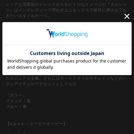
シックな雰囲気のトレンドからもレトロなイメージの『ネルシャ
ツ』はメンズレディース問わずユニセックスで絶対に押さえてお
きたいスタイルの一つ。
クラシカルな空気感を奏でるチェック柄×表面に柔らかく起毛感
を与えた定番のコットンネル生地仕様をベースに、90ｓリバイバ
ル、Y2Kスタイルの流れや古着ミックススタイルなどトレンドの
ムードから大注目の短丈シルエットがグッドムード。短丈ながら
身幅などはルーズフォルムのやり過ぎないバランスでトレンド感
あるクロップド丈スタイルを表現したエレガントな一枚。90
ｓ/Y2Kスタイル、古着ミックス、アメカジやワークスタイルな
どのクラシックムードなスタイルはもちろん、韓国ストリートフ
ァッション、スケーター、ストリートスタイル、グランジといっ
たカジュアル全般、さらにはモードスタイルやキレイメなどのハ
ズシアイテムやアクセントとしても◎
『カラー』
ブラック / 黒
ブルー / 青
【a.p.o.v. / エーピーオービー】