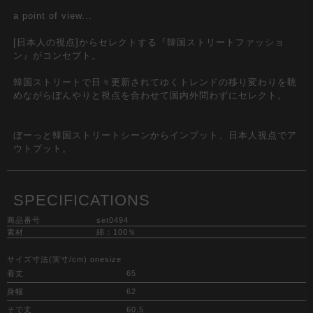
a point of view...
[日本人の視点]からセレクトする『韓国ストリートファッショ
ン』がコンセプト。
韓国ストリートで日々更新されてゆくトレンドの移り変わりを眺
めながらぼんやりと視点を合わせて国内外問わずにセレクト。
ぼーっと韓国ストリートシーンからインプット、日本人視点でア
ウトプット。
SPECIFICATIONS
商品番号
set0494
素材
綿：100％
サイズ寸法(実寸/cm) onesize
着丈
65
身幅
62
そで丈
60.5