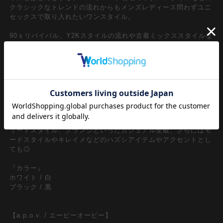
クラシックなトレンドの流れからもメンズレディース問わずユニ
セックスで取り入れたいワンスタイル。
90ｓリバイバル、Y2Kスタイルの流れや古着ミックススタイルな
どトレンドのムードから大注目の短丈シルエット×パリっとした
質感のクラシックな超定番素材コットンブロード生地コンビがグ
ッドムード。短丈のインパクトをオーセンティックな素材感で中
和したバランス感を活かし、無地＆胸ポケットのみの無駄を削い
だミニマルなシンプルデザインに昇華し『使い倒せる』主役の一
枚に。短丈＆ダボっとしたオーバーサイジング/ビッグシルエッ
トフォルムも世界観にマッチ。90ｓ/Y2Kスタイル、古着ミック
ス、アメカジやワークスタイルなどのクラシックムードなスタイ
ルはもちろん、韓国ストリートファッション、スケーター、スト
リートスタイル、グランジといったカジュアル全般、さらにはモ
ードスタイルやキレイメなどのハズシアイテムやアクセントとし
ても◎
『カラー』
ホワイト / 白
ブラック / 黒
【a.p.o.v. / エーピーオービー】