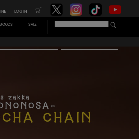
INE
LOG IN
GOODS
SALE