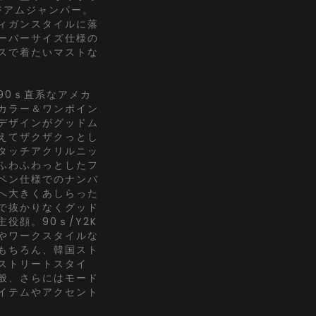
ジアムジャンパー。
ィガンスタイルに落
ーバーサイズ仕様の
スで着たいマストな
90ｓ直系なアメカ
カラー＆ワンポイン
デザインがグッドム
えてザクザクっとし
タッチアクリルニッ
ふわふわっとしたフ
ペン仕様でのナンバ
へ大きくあしらった
で抜かりなくグッド
役顔。90ｓ/Y2K
やワークスタイルな
もちろん、韓国スト
ストリートスタイ
般、さらにはモード
イテムやアクセント