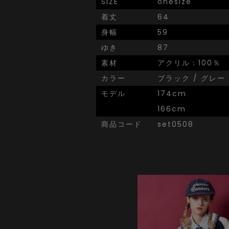
SIZE
onesize
着丈
64
身幅
59
ゆき
87
素材
アクリル：100％
カラー
ブラック / グレー
モデル
174cm
166cm
商品コード
set0508