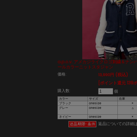
a.p.o.v. アメカジライクロゴ刺繍＆ナ
ールカラーニットスタジャン
価格:
(税込)
13,990円
[ポイント還元 139
購入数:
個
カラー
サイズ
在庫
ブラック
onesize
×
グレー
onesize
△
ネイビー
onesize
×
返品についての詳細