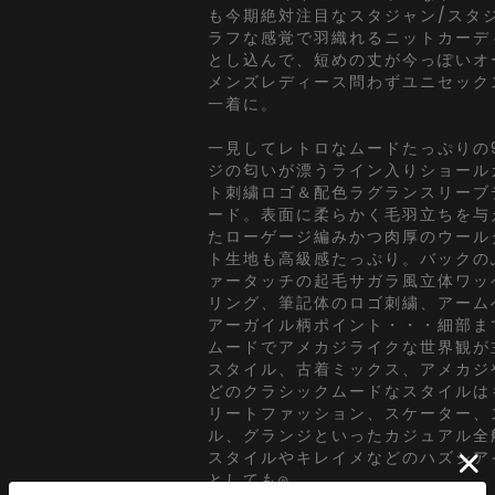
も今期絶対注目なスタジャン/スタ
ラフな感覚で羽織れるニットカーデ
とし込んで、短めの丈が今っぽいオ
メンズレディース問わずユニセック
一着に。
一見してレトロなムードたっぷりの
ジの匂いが漂うライン入りショール
ト刺繍ロゴ＆配色ラグランスリーブ
ード。表面に柔らかく毛羽立ちを与
たローゲージ編みかつ肉厚のウール
ト生地も高級感たっぷり。バックの
ァータッチの起毛サガラ風立体ワッ
リング、筆記体のロゴ刺繍、アーム
アーガイル柄ポイント・・・細部ま
ムードでアメカジライクな世界観が主
スタイル、古着ミックス、アメカジ
どのクラシックムードなスタイルは
リートファッション、スケーター、
ル、グランジといったカジュアル全
スタイルやキレイメなどのハズシア
としても◎