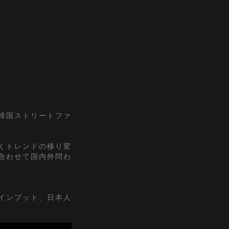
『韓国ストリートファ
くトレンドの移り変
合わせて国内外問わ
インプット、日本人