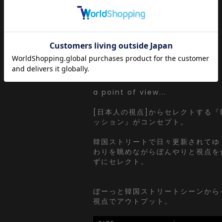
『カラー』
ブラック / 黒
グレー / 灰色
ネイビー / 紺
【a.p.o.v. / エーピーオービー】
a point of view...
[日本人の視点]からセレクトする
ッション』がコンセプト。
韓国ストリートで日々更新されてゆ
わりを眺めながらぼんやりと視点を
ずにセレクト。
ぼーっと韓国ストリートシーンから
視点でアウトプット。