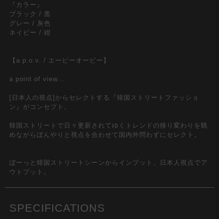
『カラー』
ブラック / 黒
グレー / 灰色
ネイビー / 紺
【a.p.o.v. / エーピーオービー】
a point of view...
[日本人の視点]からセレクトする『韓国ストリートファッショ
ン』がコンセプト。
韓国ストリートで日々更新されてゆくトレンドの移り変わりを眺
めながらぼんやりと視点を合わせて国内外問わずにセレクト。
ぼーっと韓国ストリートシーンからインプット、日本人視点でア
ウトプット。
SPECIFICATIONS