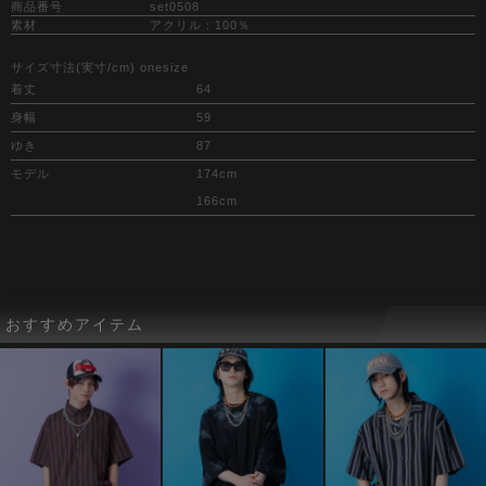
商品番号
set0508
素材
アクリル：100％
サイズ寸法(実寸/cm) onesize
着丈
64
身幅
59
ゆき
87
モデル
174cm
166cm
おすすめアイテム