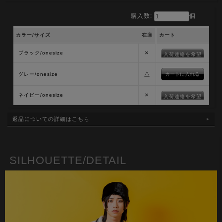
購入数:
個
カラー/サイズ
在庫
カート
×
ブラック/onesize
入荷連絡を希望
△
グレー/onesize
×
ネイビー/onesize
入荷連絡を希望
返品についての詳細はこちら
SILHOUETTE/DETAIL