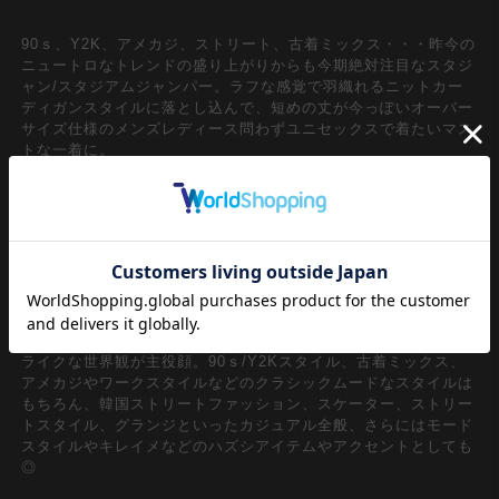
90ｓ、Y2K、アメカジ、ストリート、古着ミックス・・・昨今の
ニュートロなトレンドの盛り上がりからも今期絶対注目なスタジ
ャン/スタジアムジャンパー。ラフな感覚で羽織れるニットカー
ディガンスタイルに落とし込んで、短めの丈が今っぽいオーバー
サイズ仕様のメンズレディース問わずユニセックスで着たいマス
トな一着に。
一見してレトロなムードたっぷりの90ｓ直系なアメカジの匂いが
漂うライン入りショールカラー＆ワンポイント刺繍ロゴ＆配色ラ
グランスリーブデザインがグッドムード。表面に柔らかく毛羽立
ちを与えてザクザクっとしたローゲージ編みかつ肉厚のウールタ
ッチアクリルニット生地も高級感たっぷり。バックのふわふわっ
としたファータッチの起毛サガラ風立体ワッペン仕様でのナンバ
リング、筆記体のロゴ刺繍、アームへ大きくあしらったアーガイ
ル柄ポイント・・・細部まで抜かりなくグッドムードでアメカジ
ライクな世界観が主役顔。90ｓ/Y2Kスタイル、古着ミックス、
アメカジやワークスタイルなどのクラシックムードなスタイルは
もちろん、韓国ストリートファッション、スケーター、ストリー
トスタイル、グランジといったカジュアル全般、さらにはモード
スタイルやキレイメなどのハズシアイテムやアクセントとしても
◎