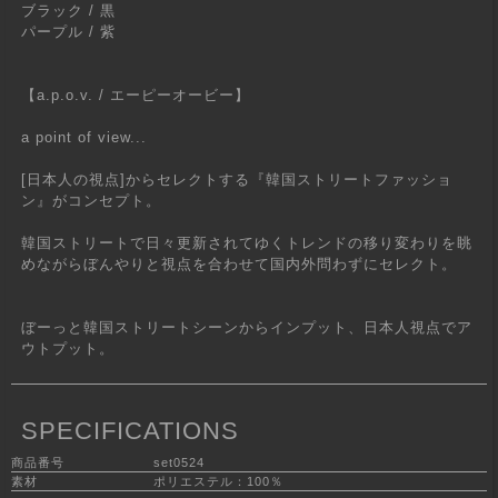
ブラック / 黒
パープル / 紫
【a.p.o.v. / エーピーオービー】
a point of view...
[日本人の視点]からセレクトする『韓国ストリートファッショ
ン』がコンセプト。
韓国ストリートで日々更新されてゆくトレンドの移り変わりを眺
めながらぼんやりと視点を合わせて国内外問わずにセレクト。
ぼーっと韓国ストリートシーンからインプット、日本人視点でア
ウトプット。
SPECIFICATIONS
商品番号
set0524
素材
ポリエステル：100％