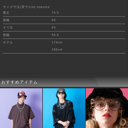
サイズ寸法(実寸/cm) onesize
着丈
75.5
身幅
64
そで丈
63
肩幅
55.5
モデル
174cm
166cm
おすすめアイテム