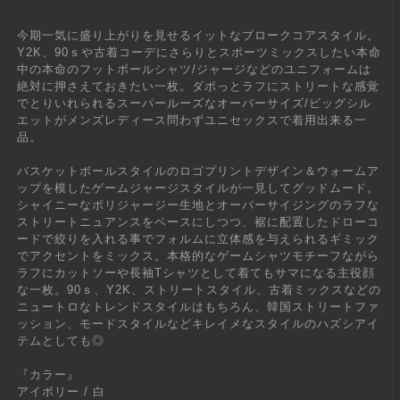
今期一気に盛り上がりを見せるイットなブロークコアスタイル。
Y2K、90ｓや古着コーデにさらりとスポーツミックスしたい本命
中の本命のフットボールシャツ/ジャージなどのユニフォームは
絶対に押さえておきたい一枚。ダボっとラフにストリートな感覚
でとりいれられるスーパールーズなオーバーサイズ/ビッグシル
エットがメンズレディース問わずユニセックスで着用出来る一
品。
バスケットボールスタイルのロゴプリントデザイン＆ウォームア
ップを模したゲームジャージスタイルが一見してグッドムード。
シャイニーなポリジャージー生地とオーバーサイジングのラフな
ストリートニュアンスをベースにしつつ、裾に配置したドローコ
ードで絞りを入れる事でフォルムに立体感を与えられるギミック
でアクセントをミックス。本格的なゲームシャツモチーフながら
ラフにカットソーや長袖Tシャツとして着てもサマになる主役顔
な一枚。90ｓ、Y2K、ストリートスタイル、古着ミックスなどの
ニュートロなトレンドスタイルはもちろん、韓国ストリートファ
ッション、モードスタイルなどキレイメなスタイルのハズシアイ
テムとしても◎
『カラー』
アイボリー / 白