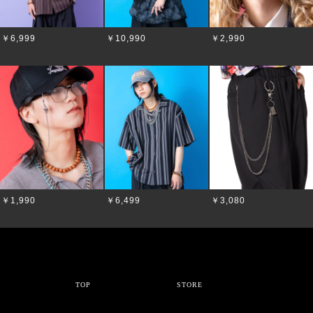
￥6,999
￥10,990
￥2,990
￥1,990
￥6,499
￥3,080
TOP
STORE