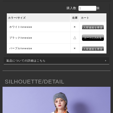
購入数:
個
カラー/サイズ
在庫
カート
×
ホワイト/onesize
入荷連絡を希望
△
ブラック/onesize
×
パープル/onesize
入荷連絡を希望
返品についての詳細はこちら
SILHOUETTE/DETAIL