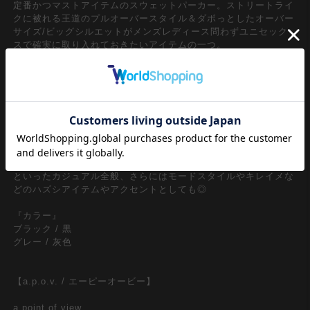
定番かつマストアイテムのスウェットパーカー。ストリートライ
クに被れる王道のプルオーバースタイル＆ダボっとしたオーバー
サイズ/ビッグシルエットがメンズレディース問わずユニセック
スで確実に取り入れておきたいアイテムの一つ。
裏起毛の肉厚なヘヴィーウェイトコットンスウェットの王道マテ
リアルをベースに、クラシックなカンガルーポケットに裾リブに
さりげなくあしらったタグのシンプルデザインなフロント×バッ
クを大胆にスウェット生地でウーブン/格子編み込みデザインで
アッパーかつ存在感溢れるインパクトスタイルを構築。韓国スト
リートファッションをはじめとし、90ｓ/Y2Kスタイル、古着ミ
ックス、アメカジやワークスタイルなどのクラシックムードなス
タイルはもちろん、スケーター、ストリートスタイル、グランジ
といったカジュアル全般、さらにはモードスタイルやキレイメな
どのハズシアイテムやアクセントとしても◎
『カラー』
ブラック / 黒
グレー / 灰色
【a.p.o.v. / エーピーオービー】
a point of view...