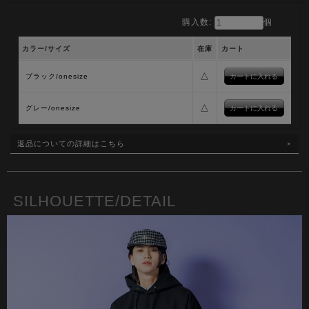
購入数:
個
カラー/サイズ
在庫
カート
△
ブラック/onesize
△
グレー/onesize
返品についての詳細はこちら
SILHOUETTE/DETAIL