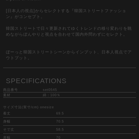
[日本人の視点]からセレクトする『韓国ストリートファッショ
ン』がコンセプト。
韓国ストリートで日々更新されてゆくトレンドの移り変わりを眺
めながらぼんやりと視点を合わせて国内外問わずにセレクト。
ぼーっと韓国ストリートシーンからインプット、日本人視点でア
ウトプット。
SPECIFICATIONS
商品番号
set0545
素材
綿：100％
サイズ寸法(実寸/cm) onesize
着丈
69.5
身幅
70.5
そで丈
58.5
肩幅
70