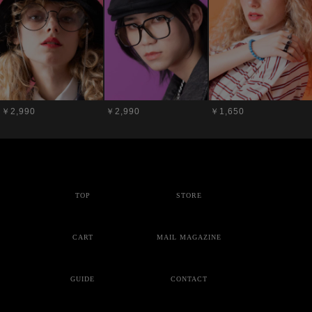
￥2,990
￥2,990
￥1,650
TOP
STORE
CART
MAIL MAGAZINE
GUIDE
CONTACT