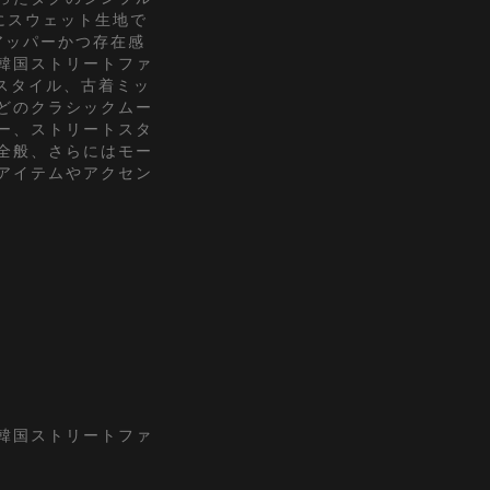
にスウェット生地で
アッパーかつ存在感
韓国ストリートファ
Kスタイル、古着ミッ
どのクラシックムー
ー、ストリートスタ
全般、さらにはモー
アイテムやアクセン
『韓国ストリートファ