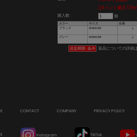
[ポイント還元 179
購入数:
個
カラー
サイズ
在庫
ブラック
onesize
△
グレー
onesize
△
返品についての詳細
DE
CONTACT
COMPANY
PRIVACY POLICY
X
TikTok
Instagram