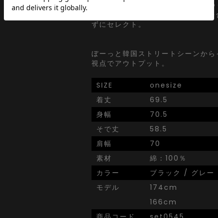
韓国ストリートで日々更新されてゆ
わりを眺めながらぼんやりと視点を
ずにセレクト。
ぼーっと韓国ストリートシーンから
視点でアウトプット。
SIZE
onesize
着丈
69.5
身幅
70.5
そで丈
58.5
肩幅
70
素材
綿：100％
カラー
ブラック / グレー
モデル
174cm
166cm
商品コード
set0545