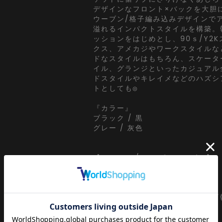
デザインなフロント×バックを大胆
ウーブン/格子編み込みデザインで
溢れるインパクトスタイルを構築。
ッションをはじめとし、90ｓ/Y2
クス、アメカジやワークスタイルな
ドなスタイルはもちろん、スケータ
イル、グランジといったカジュアル
ドスタイルやキレイメなどのハズシ
トとしても◎
『カラー』
ブラック / 黒
グレー / 灰色
【a.p.o.v. / エーピーオービー】
a point of view...
[日本人の視点]からセレクトする
ッション』がコンセプト。