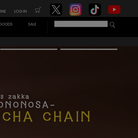
INE
LOG IN
GOODS
SALE