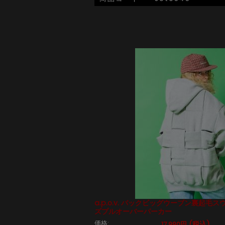
a.p.o.v. バックビッグウーブン裏起毛
ズプルオーバーパーカー
価格:
(税込)
17,990円