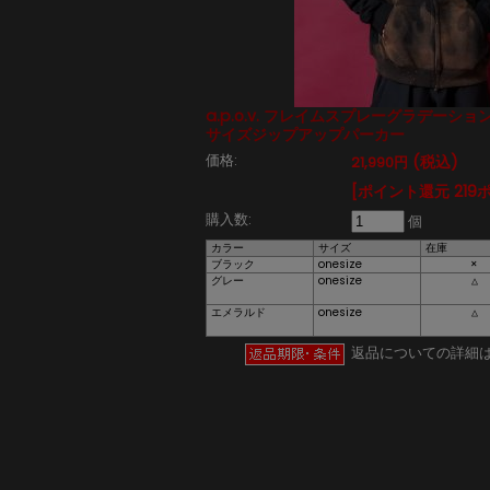
a.p.o.v. フレイムスプレーグラデーシ
サイズジップアップパーカー
価格:
(税込)
21,990円
[ポイント還元 219
購入数:
個
カラー
サイズ
在庫
ブラック
onesize
×
グレー
onesize
△
エメラルド
onesize
△
返品についての詳細