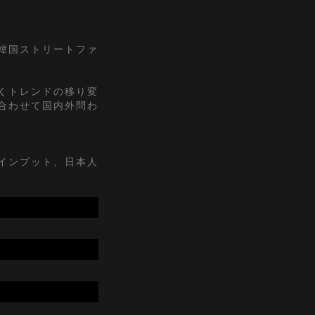
『韓国ストリートファ
くトレンドの移り変
合わせて国内外問わ
インプット、日本人