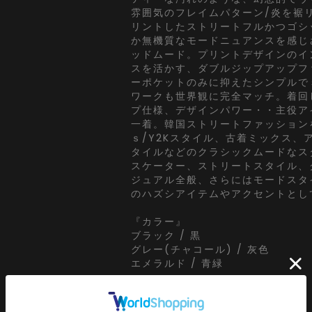
雰囲気のフレイムパターン/炎を裾
リントしたストリートフルかつゴシ
か無機質なモードニュアンスを感じ
ッドムード。プリントデザインのイ
スを活かす、ダブルジップアップフ
ーポケットのみに抑えたシンプルで
ワークも世界観に完全マッチ。着回
プ仕様、デザインパワー・・主役ア
一着。韓国ストリートファッション
ｓ/Y2Kスタイル、古着ミックス、
タイルなどのクラシックムードなス
スケーター、ストリートスタイル、
ジュアル全般、さらにはモードスタ
のハズシアイテムやアクセントとし
『カラー』
ブラック / 黒
グレー(チャコール) / 灰色
エメラルド / 青緑
【a.p.o.v. / エーピーオービー】