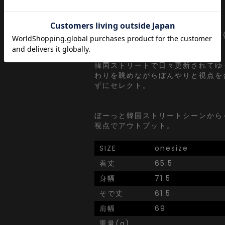
a point of view...
[日本人の視点]からセレクトする
ッション』がコンセプト。
韓国ストリートで日々更新されてゆ
わりを眺めながらぼんやりと視点を
ずにセレクト。
ぼーっと韓国ストリートシーンから
視点でアウトプット。
SIZE
onesize
着丈
65.5
身幅
71.5
そで丈
61.5
肩幅
69
重量(g)