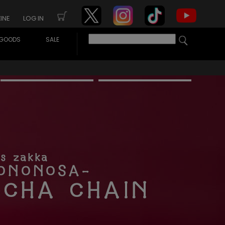
INE
LOG IN
GOODS
SALE