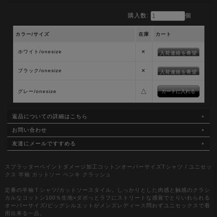
購入数:
個
カラー/サイズ
在庫
カート
×
ホワイト/onesize
入荷連絡を希望
×
ブラック/onesize
入荷連絡を希望
△
グレー/onesize
返品についての詳細はこちら
お問い合わせ
友達にメールですすめる
スプラッターペイントダメージ加工コットンオーバーサイズTシャツ / ユニセッ
クス 半袖 カットソー ペンキ クラッシュ
定番の半袖Ｔシャツ/カットソースタイル。しっかりとした肉感と触感のクラシ
カルなコットン100％生地×ダボっとラフにストリートな感覚でとりいれられる
オーバーサイズ/ビッグシルエットがメンズレディース問わずユニセックスで着
用出来る一品。