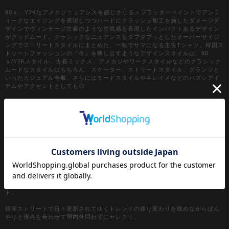
90ｓ、Y2Kなアメカジニュアンスを感じさせるスプラッターペイントでアンテ
ィークなエイジングを表現しつつハードにクラッシュ加工を施したダメージデ
ザインでヴィンテージ古着のような空気感を表現したインパクトあるデザイン
がグッドムード。クラシックなニュアンスをダブダブっとしたオーバーサイジ
ングでストリートスタイルにまとめた、一枚でサマになる主役Tシャツ。韓国ス
トリートファッションの『今』を映し出すようなデザインスタイルは、90
ｓ/Y2Kスタイル、古着ミックス、アメカジやワークスタイルなどのクラシック
ムードなスタイルはもちろん、スケーター、ストリートスタイル、グランジと
いったカジュアル全般、さらにはモードスタイルやキレイメなどのハズシアイ
テムやアクセントとしても◎
『カラー』
ホワイト / 白
ブラック / 黒
グレー / 灰色
【a.p.o.v. / エーピーオービー】
a point of view...
[日本人の視点]からセレクトする『韓国ストリートファッション』がコンセプ
ト。
韓国ストリートで日々更新されてゆくトレンドの移り変わりを眺めながらぼん
やりと視点を合わせて国内外問わずにセレクト。