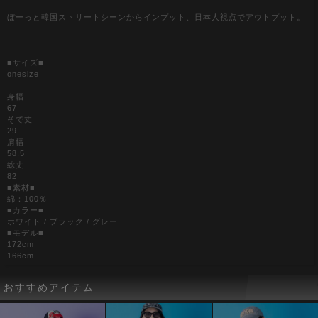
ぼーっと韓国ストリートシーンからインプット、日本人視点でアウトプット。
■サイズ■
onesize
身幅
67
そで丈
29
肩幅
58.5
総丈
82
■素材■
綿：100％
■カラー■
ホワイト / ブラック / グレー
■モデル■
172cm
166cm
おすすめアイテム