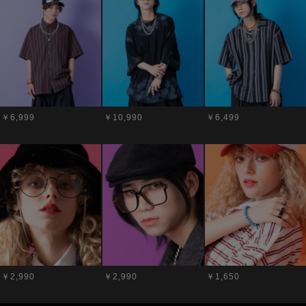
￥6,999
￥10,990
￥6,499
￥2,990
￥2,990
￥1,650