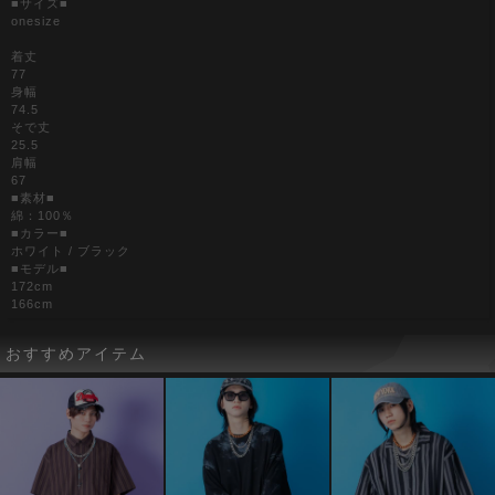
■サイズ■
onesize
着丈
77
身幅
74.5
そで丈
25.5
肩幅
67
■素材■
綿：100％
■カラー■
ホワイト / ブラック
■モデル■
172cm
166cm
おすすめアイテム