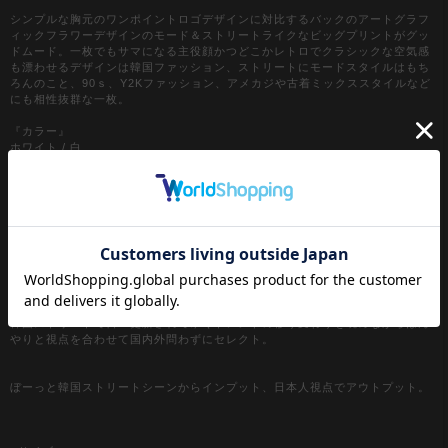
シンプルな胸元のワンポイントロゴデザインに対比するバックのアートグラフ
ィックフラワーデザインのモード＆ストリートライクなビッグプリントがグッ
ドムード。一枚でもサマになる主役顔かつどこかレトロでクラシックな空気感
も漂わせるデザインは韓国ファッション、ストリートにモードスタイルはもち
ろんのこと、90ｓ、Y2Kファッション、アメカジや古着ミックススタイルなど
にも相性抜群な一枚。
『カラー』
ホワイト / 白
ブラック / 黒
【a.p.o.v. / エーピーオービー】
a point of view...
[日本人の視点]からセレクトする『韓国ストリートファッション』がコンセプ
ト。
韓国ストリートで日々更新されてゆくトレンドの移り変わりを眺めながらぼん
やりと視点を合わせて国内外問わずにセレクト。
ぼーっと韓国ストリートシーンからインプット、日本人視点でアウトプット。