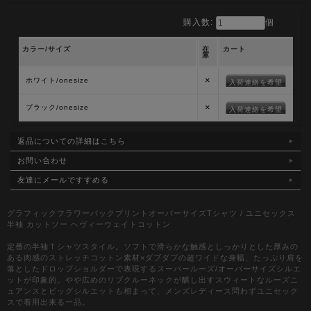
購入数:
個
カラー/サイズ
在
カート
庫
×
ホワイト/onesize
入荷連絡を希望
×
ブラック/onesize
入荷連絡を希望
返品についての詳細はこちら
お問い合わせ
友達にメールですすめる
グラフィックフラワーバックプリントオーバーサイズTシャツ / ユニセックス
半袖 カットソー ヘヴィーウェイトコットン
定番の半袖Ｔシャツスタイル。ソフトで滑らかな触感としっかりとした厚みの
ある肉感のストレッチコットン素材×ダブダブの超ワイドな身幅、たっぷり肩を
落としたドロップショルダーで表現するスーパールーズ/オーバーサイズシルエ
ットが印象的。やや広めのリブクルーネックが醸し出すスウィートなルーズニ
ュアンスとビッグシルエットも相まって、メンズレディース問わずユニセック
スで着用出来る一品。