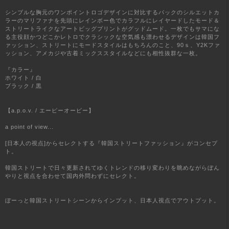
シンプルな胸元のワンポイントロゴデザインに対比するバックのシルエットカ
ラーのマリファナを先頭にレインボー色でカラフルにレイヤードしたモード＆
ストリートライクなアートビッグプリントがグッドムード。一枚でもサマにな
る主役顔かつどこかレトロでクラシックな空気感も漂わせるデザインは韓国フ
ァッション、ストリートにモードスタイルはもちろんのこと、90ｓ、Y2Kファ
ッション、アメカジや古着ミックススタイルなどにも相性抜群な一枚。
『カラー』
ホワイト / 白
ブラック / 黒
【a.p.o.v. / エーピーオービー】
a point of view...
[日本人の視点]からセレクトする『韓国ストリートファッション』がコンセプ
ト。
韓国ストリートで日々更新されてゆくトレンドの移り変わりを眺めながらぼん
やりと視点を合わせて国内外問わずにセレクト。
ぼーっと韓国ストリートシーンからインプット、日本人視点でアウトプット。