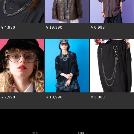
￥4,990
￥19,990
￥6,999
￥2,990
￥10,990
￥3,080
TOP
STORE