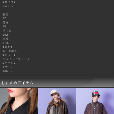
■サイズ■
onesize
着丈
77
身幅
75
そで丈
25.5
肩幅
67.5
■素材■
綿：100％
■カラー■
ホワイト / ブラック
■モデル■
172cm
166cm
おすすめアイテム