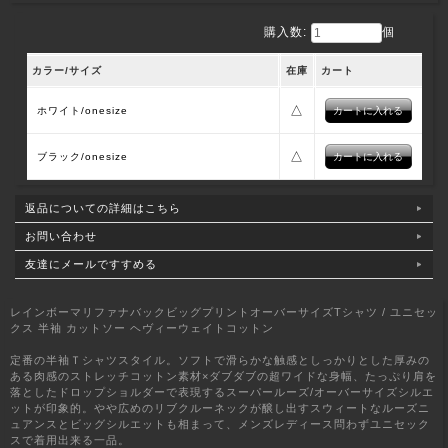
購入数:
個
カラー/サイズ
在庫
カート
△
ホワイト/onesize
△
ブラック/onesize
返品についての詳細はこちら
お問い合わせ
友達にメールですすめる
レインボーマリファナバックビッグプリントオーバーサイズTシャツ / ユニセッ
クス 半袖 カットソー ヘヴィーウェイトコットン
定番の半袖Ｔシャツスタイル。ソフトで滑らかな触感としっかりとした厚みの
ある肉感のストレッチコットン素材×ダブダブの超ワイドな身幅、たっぷり肩を
落としたドロップショルダーで表現するスーパールーズ/オーバーサイズシルエ
ットが印象的。やや広めのリブクルーネックが醸し出すスウィートなルーズニ
ュアンスとビッグシルエットも相まって、メンズレディース問わずユニセック
スで着用出来る一品。