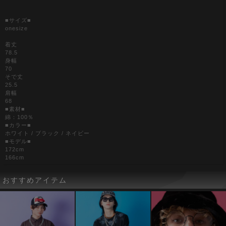
■サイズ■
onesize
着丈
78.5
身幅
70
そで丈
25.5
肩幅
68
■素材■
綿：100％
■カラー■
ホワイト / ブラック / ネイビー
■モデル■
172cm
166cm
おすすめアイテム