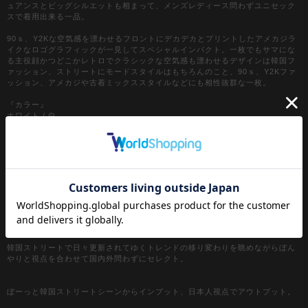
ュアンスとビッグシルエットも相まって、メンズレディース問わずユニセック
スで着用出来る一品。
90ｓ、Y2Kな空気感を漂わせるフロントにデカデカとプリントしたアメカジラ
イクなロゴグラフィックが一見してスペシャルインパクト。一枚でもサマにな
る主役顔かつどこかレトロでクラシックな空気感も漂わせるデザインは韓国フ
ァッション、ストリートにモードスタイルはもちろんのこと、90ｓ、Y2Kファ
ッション、アメカジや古着ミックススタイルなどにも相性抜群な一枚。
『カラー』
ホワイト / 白
ブラック / 黒
ネイビー / 紺
【a.p.o.v. / エーピーオービー】
a point of view...
[日本人の視点]からセレクトする『韓国ストリートファッション』がコンセプ
ト。
韓国ストリートで日々更新されてゆくトレンドの移り変わりを眺めながらぼん
やりと視点を合わせて国内外問わずにセレクト。
ぼーっと韓国ストリートシーンからインプット、日本人視点でアウトプット。