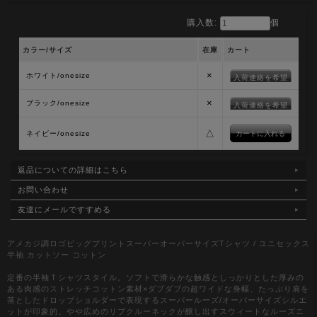
購入数:
個
カラー/サイズ
在庫
カート
×
ホワイト/onesize
入荷連絡を希望
×
ブラック/onesize
入荷連絡を希望
△
ネイビー/onesize
返品についての詳細はこちら
お問い合わせ
友達にメールですすめる
アメカジ調ロゴビッグプリントスーパーオーバーサイズTシャツ / ユニセックス
半袖 カットソー コットン
定番の半袖Ｔシャツスタイル。ソフトで滑らかな触感としっかりとした厚みの
ある肉感のストレッチコットン素材×ダブダブの超ワイドな身幅、たっぷり肩を
落としたドロップショルダーで表現するスーパールーズ/オーバーサイズシルエ
ットが印象的。やや広めのリブクルーネックが醸し出すスウィートなルーズニ