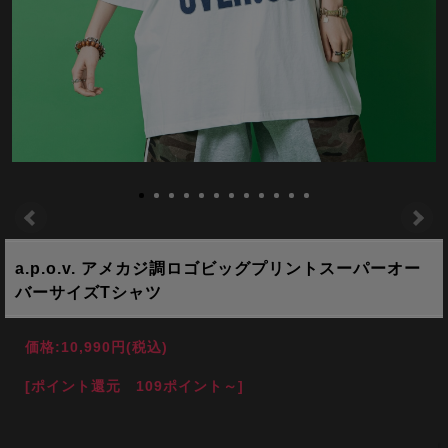
a.p.o.v. アメカジ調ロゴビッグプリントスーパーオー
バーサイズTシャツ
価格:
10,990円
(税込)
[ポイント還元 109ポイント～]