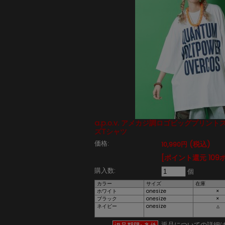
a.p.o.v. アメカジ調ロゴビッグプリン
ズTシャツ
価格:
(税込)
10,990円
[ポイント還元 109
購入数:
個
カラー
サイズ
在庫
ホワイト
onesize
×
ブラック
onesize
×
ネイビー
onesize
△
返品についての詳細