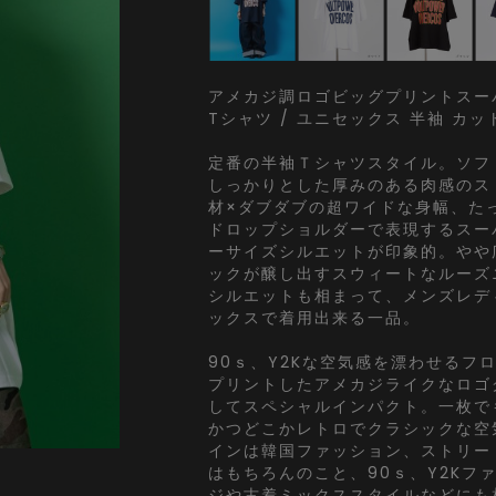
アメカジ調ロゴビッグプリントスー
Tシャツ / ユニセックス 半袖 カ
定番の半袖Ｔシャツスタイル。ソフ
しっかりとした厚みのある肉感のス
材×ダブダブの超ワイドな身幅、た
ドロップショルダーで表現するスー
ーサイズシルエットが印象的。やや
ックが醸し出すスウィートなルーズ
シルエットも相まって、メンズレデ
ックスで着用出来る一品。
90ｓ、Y2Kな空気感を漂わせるフ
プリントしたアメカジライクなロゴ
してスペシャルインパクト。一枚で
かつどこかレトロでクラシックな空
インは韓国ファッション、ストリー
はもちろんのこと、90ｓ、Y2Kフ
ジや古着ミックススタイルなどにも