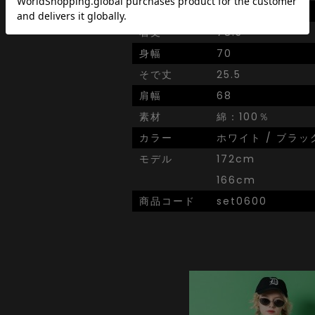
SIZE
onesize
着丈
78.5
身幅
70
そで丈
25.5
肩幅
68
素材
綿：100％
カラー
ホワイト / ブラッ
モデル
172cm
166cm
商品コード
set0600