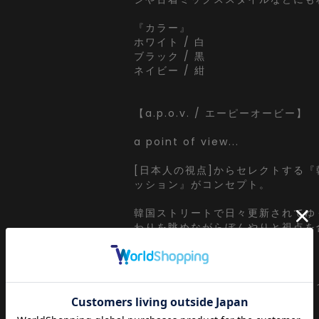
『カラー』
ホワイト / 白
ブラック / 黒
ネイビー / 紺
【a.p.o.v. / エーピーオービー】
a point of view...
[日本人の視点]からセレクトする
ッション』がコンセプト。
韓国ストリートで日々更新されてゆ
わりを眺めながらぼんやりと視点を
ずにセレクト。
ぼーっと韓国ストリートシーンから
視点でアウトプット。