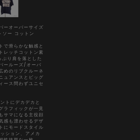
パーオーバーサイズ
ットソー コットン
トで滑らかな触感と
トレッチコットン素
っぷり肩を落とした
パールーズ/オーバ
広めのリブクルーネ
ニュアンスとビッグ
ィース問わずユニセ
ロントにデカデカと
グラフィックが一見
もサマになる主役顔
気感も漂わせるデザ
トにモードスタイル
ァッション、アメカ
相性抜群な一枚。