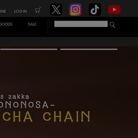
INE
LOG IN
GOODS
SALE