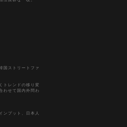
『韓国ストリートファ
くトレンドの移り変
合わせて国内外問わ
インプット、日本人