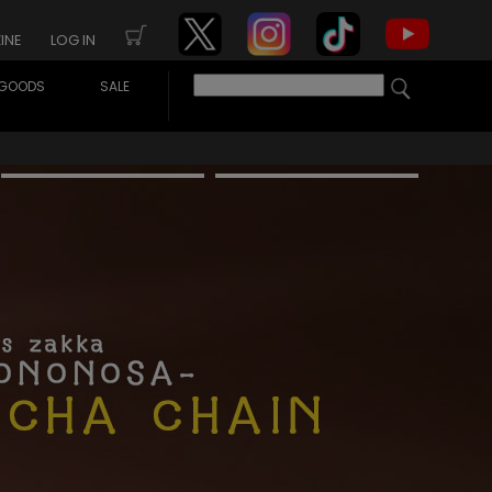
INE
LOG IN
GOODS
SALE