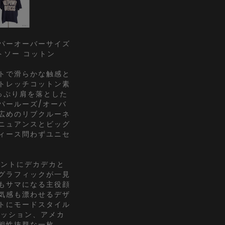
パーオーバーサイズ
ットソー コットン
トで滑らかな触感と
トレッチコットン素
っぷり肩を落とした
パールーズ/オーバ
広めのリブクルーネ
ニュアンスとビッグ
ィース問わずユニセ
ロントにデカデカと
グラフィックが一見
もサマになる主役顔
気感も漂わせるデザ
トにモードスタイル
ァッション、アメカ
相性抜群な一枚。