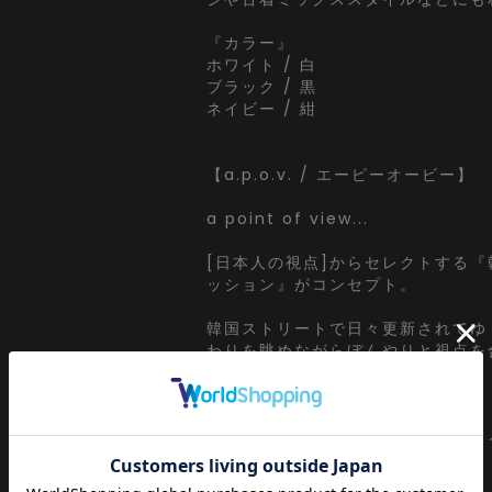
『カラー』
ホワイト / 白
ブラック / 黒
ネイビー / 紺
【a.p.o.v. / エーピーオービー】
a point of view...
[日本人の視点]からセレクトする
ッション』がコンセプト。
韓国ストリートで日々更新されてゆ
わりを眺めながらぼんやりと視点を
ずにセレクト。
ぼーっと韓国ストリートシーンから
視点でアウトプット。