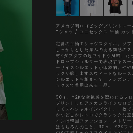
アメカジ調ロゴビッグプリントスー
Tシャツ / ユニセックス 半袖 カ
定番の半袖Ｔシャツスタイル。ソフ
しっかりとした厚みのある肉感のス
材×ダブダブの超ワイドな身幅、た
ドロップショルダーで表現するスー
ーサイズシルエットが印象的。やや
ックが醸し出すスウィートなルーズ
シルエットも相まって、メンズレデ
ックスで着用出来る一品。
90ｓ、Y2Kな空気感を漂わせるフ
プリントしたアメカジライクなロゴ
してスペシャルインパクト。一枚で
かつどこかレトロでクラシックな空
インは韓国ファッション、ストリー
はもちろんのこと、90ｓ、Y2Kフ
ジや古着ミックススタイルなどにも