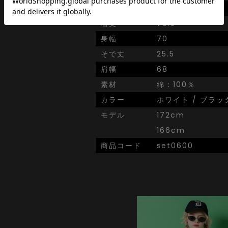
SIZE
onesize
着丈
78.5
身幅
70
そで丈
25.5
肩幅
68
素材
綿：100％
カラー
ホワイト / ブラッ
モデル
172cm
166cm
商品コード
set0600