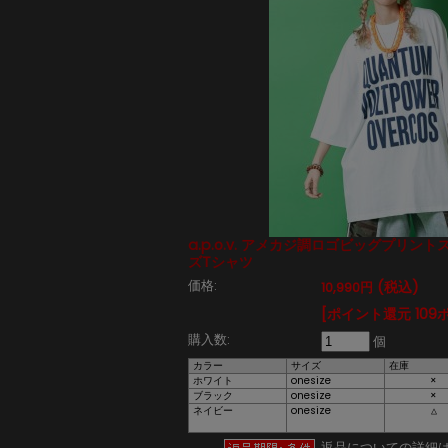
a.p.o.v. アメカジ調ロゴビッグプリン
ズTシャツ
価格:
(税込)
10,990円
[ポイント還元 109
購入数:
個
カラー
サイズ
在庫
ホワイト
onesize
×
ブラック
onesize
×
ネイビー
onesize
△
返品についての詳細