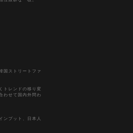
『韓国ストリートファ
くトレンドの移り変
合わせて国内外問わ
インプット、日本人