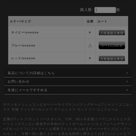
購入数:
個
カラー/サイズ
在庫
カート
×
ネイビー/onesize
入荷連絡を希望
△
ブルー/onesize
×
レッド/onesize
入荷連絡を希望
返品についての詳細はこちら
お問い合わせ
友達にメールですすめる
サテン＆メッシュコンビオーバーサイズナンバリングゲームTシャツ / ユニセッ
クス 半袖 フットボールシャツ ゲームシャツ カットソー ユニフォーム
定番のTシャツ/カットソースタイル。Y2K、90ｓや古着コーデにさらりとスポ
ーツミックスしたい本命中の本命のフットボールシャツ/ユニフォームデザイン
×ダボっとラフにストリートな感覚でとりいれられるオーバーサイズ/ビッグシ
ルエット、今期一気に盛り上がりを見せる絶対に押さえておきたいイットなブ