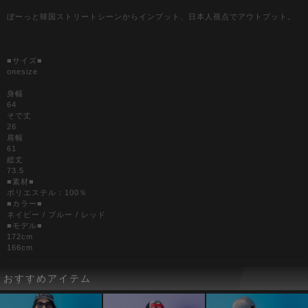
ぼーっと韓国ストリートシーンからインプット、日本人視点でアウトプット。
■サイズ■
onesize
身幅
64
そで丈
26
肩幅
61
総丈
73.5
■素材■
ポリエステル：100％
■カラー■
ネイビー / ブルー / レッド
■モデル■
172cm
166cm
おすすめアイテム