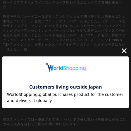
ロークコアスタイルでメンズレディース問わずユニセックスで着用出来る一
品。
胸部を中心にシャイニーなポリサテンとメッシュで切り替えした軽快なコンビ
生地がエレガント。生地アプローチのインパクトを活かしたシンプルベースな
デザイニングで、フロントにやや控えめにあしらったサテンナンバリングワッ
ペンがグッドアクセント。オーバーサイズながらやり過ぎないバランスでやや
着丈を短めにカットしたトレンド感あるシルエットアプローチも◎。韓国ファ
ッション、ストリートやモードミックスはもちろんのこと、トレンドの90ｓ、
Y2Kファッション、古着ミックススタイルやアメカジと、スタイルを選ばない
『使える』一枚。
『カラー』
ネイビー / 紺
ブルー / サックス
レッド / 赤
【a.p.o.v. / エーピーオービー】
a point of view...
[日本人の視点]からセレクトする『韓国ストリートファッション』がコンセプ
ト。
韓国ストリートで日々更新されてゆくトレンドの移り変わりを眺めながらぼん
やりと視点を合わせて国内外問わずにセレクト。