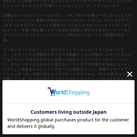
a.p.o.v. ロゴ刺繍ベースボールスタイルワッペンオーバーサイズメッシュゲー
ムシャツ / ユニセックス 半袖Tシャツ カットソー フットボールシャツ
定番のTシャツ/カットソースタイル。Y2K、90ｓや古着コーデにさらりとスポ
ーツミックスしたい本命中の本命のフットボールシャツ/ユニフォームデザイン
×ダボっとラフにストリートな感覚でとりいれられるオーバーサイズ/ビッグシ
ルエット、今期一気に盛り上がりを見せる絶対に押さえておきたいイットなブ
ロークコアスタイルでメンズレディース問わずユニセックスで着用出来る一
品。
オーセンティックなメッシュポリのフットボールシャツスタイルをベース
に・・クラシックな雰囲気のアーチロゴ刺繍ワッペンや袖口へのマークフェル
トなどでベースボールデザインを取り入れたミックススタイルがグッドムー
ド。オーバーサイズながらやり過ぎないバランスでやや着丈を短めにカットし
たトレンド感あるシルエットアプローチも重要ポイント。韓国ストリートファ
ッションの『今』を映し出すようなデザインスタイルは、90ｓ/Y2Kスタイル、
古着ミックス、アメカジやワークスタイルなどのクラシックムードなスタイル
はもちろん、スケーター、ストリートスタイル、グランジといったカジュアル
全般、さらにはモードスタイルやキレイメなどのハズシアイテムやアクセント
としても◎
『カラー』
ホワイト / 白
ブラック / 黒
ネイビー / 紺
ブルー(サックス) / 青(水色)
イエロー / 黄