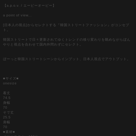
【a.p.o.v. / エーピーオービー】
a point of view...
[日本人の視点]からセレクトする『韓国ストリートファッション』がコンセプ
ト。
韓国ストリートで日々更新されてゆくトレンドの移り変わりを眺めながらぼん
やりと視点を合わせて国内外問わずにセレクト。
ぼーっと韓国ストリートシーンからインプット、日本人視点でアウトプット。
■サイズ■
onesize
着丈
74.5
身幅
70
そで丈
25.5
肩幅
70
■素材■