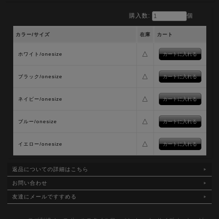
購入数:
個
カラー/サイズ
在庫
カート
△
ホワイト/onesize
△
ブラック/onesize
△
ネイビー/onesize
△
ブルー/onesize
△
イエロー/onesize
返品についての詳細はこちら
お問い合わせ
友達にメールですすめる