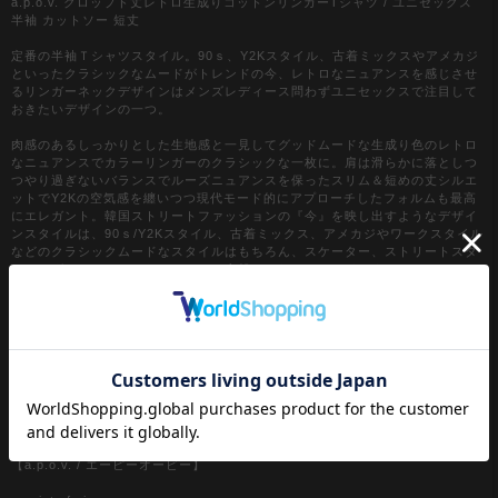
a.p.o.v. クロップド丈レトロ生成りコットンリンガーTシャツ / ユニセックス
半袖 カットソー 短丈
定番の半袖Ｔシャツスタイル。90ｓ、Y2Kスタイル、古着ミックスやアメカジ
といったクラシックなムードがトレンドの今、レトロなニュアンスを感じさせ
るリンガーネックデザインはメンズレディース問わずユニセックスで注目して
おきたいデザインの一つ。
肉感のあるしっかりとした生地感と一見してグッドムードな生成り色のレトロ
なニュアンスでカラーリンガーのクラシックな一枚に。肩は滑らかに落としつ
つやり過ぎないバランスでルーズニュアンスを保ったスリム＆短めの丈シルエ
ットでY2Kの空気感を纏いつつ現代モード的にアプローチしたフォルムも最高
にエレガント。韓国ストリートファッションの『今』を映し出すようなデザイ
ンスタイルは、90ｓ/Y2Kスタイル、古着ミックス、アメカジやワークスタイル
などのクラシックムードなスタイルはもちろん、スケーター、ストリートスタ
イル、グランジといったカジュアル全般、さらにはモードスタイルやキレイメ
などのハズシアイテムやアクセントとしても◎。
『カラー』
ブラック / 黒
グリーン / 緑
ネイビー / 紺
レッド / 赤
オレンジ
【a.p.o.v. / エーピーオービー】