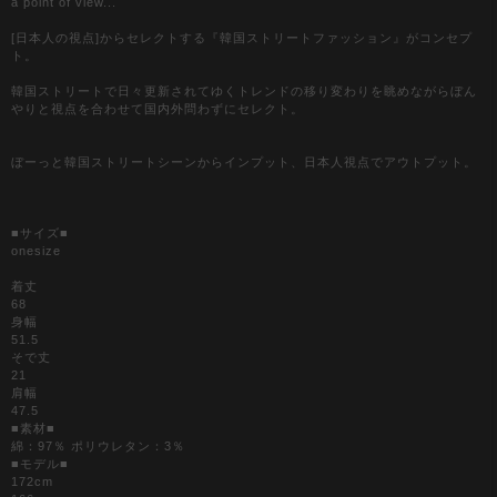
a point of view...
[日本人の視点]からセレクトする『韓国ストリートファッション』がコンセプ
ト。
韓国ストリートで日々更新されてゆくトレンドの移り変わりを眺めながらぼん
やりと視点を合わせて国内外問わずにセレクト。
ぼーっと韓国ストリートシーンからインプット、日本人視点でアウトプット。
■サイズ■
onesize
着丈
68
身幅
51.5
そで丈
21
肩幅
47.5
■素材■
綿：97％ ポリウレタン：3％
■モデル■
172cm