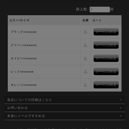
購入数:
個
カラー/サイズ
在庫
カート
△
ブラック/onesize
△
グリーン/onesize
△
ネイビー/onesize
△
レッド/onesize
△
オレンジ/onesize
返品についての詳細はこちら
お問い合わせ
友達にメールですすめる