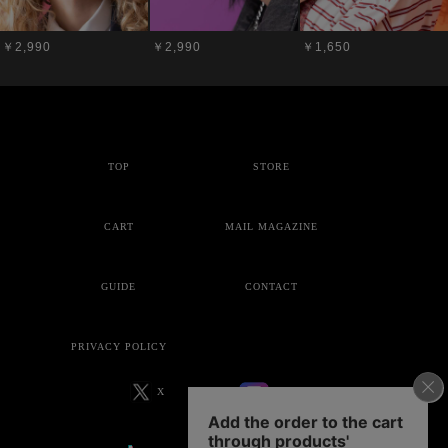
￥2,990
￥2,990
￥1,650
TOP
STORE
CART
MAIL MAGAZINE
GUIDE
CONTACT
PRIVACY POLICY
X
Instagram