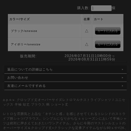
購入数:
個
カラー/サイズ
在庫
カート
△
ブラック/onesize
△
アイボリー/onesize
2026年07月31日10時00分～
販売期間:
2026年08月31日11時59分
返品についての詳細はこちら
お問い合わせ
友達にメールですすめる
a.p.o.v. クロップド丈オーバーサイズレトロマルチストライプシャツ / ユニセ
ックス 半袖 短丈 ブラウス 柄 ショート丈
レトロな雰囲気と上品な「キチンと感」を感じさせてくれるトレンドのストラ
イプ柄シャツ/ブラウス。シンプルになりがちなｓｓシーズンにおいて半袖シャ
ツは絶対に押さえておきたいワンアイテム。さらに今期のマストシルエットの
オーバーサイズ＆クロップド丈×クラシックな定番アイテムながら90ｓやY2K、