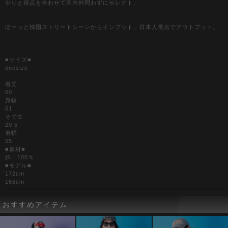
やりと視点を合わせて国内外問わずにセレクト。
ぼーっと韓国ストリートシーンからインプット、日本人視点でアウトプット。
■サイズ■
onesize
着丈
60
身幅
61
そで丈
20.5
肩幅
55
■素材■
綿：100％
■モデル■
172cm
166cm
おすすめアイテム