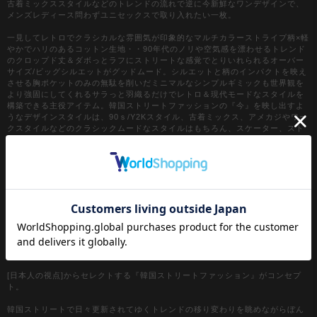
古着ミックススタイルなどのトレンドの流れで逆に今新鮮なワンデザインで、
メンズレディース問わずユニセックスで取り入れたい一枚。
一見してレトロでクラシカルな雰囲気が印象的なマルチカラーストライプ柄×軽
やかでハリのあるコットン生地・・90年代のノリや空気感を漂わせるトレンド
のクロップド丈＆ダボっとラフにストリートな感覚でとりいれられるオーバー
サイズ/ビッグシルエットがグッドムード。シルエットと柄のインパクトを映え
させる胸ポケットのみの無駄を削いだミニマルなシンプルギミックも世界観を
より強固にしてくれるサラっと羽織るだけでレトロ＆現代モードなスタイルを
構築できる主役アイテム。韓国ストリートファッションの『今』を映し出すよ
うなデザインスタイルは、90ｓ/Y2Kスタイル、古着ミックス、アメカジやワー
クスタイルなどのクラシックムードなスタイルはもちろん、スケーター、スト
リートスタイル、グランジといったカジュアル全般、さらにはモードスタイル
やキレイメなどのハズシアイテムやアクセントとしても◎
『カラー』
ブラック / 黒
アイボリー
【a.p.o.v. / エーピーオービー】
a point of view...
[日本人の視点]からセレクトする『韓国ストリートファッション』がコンセプ
ト。
韓国ストリートで日々更新されてゆくトレンドの移り変わりを眺めながらぼん