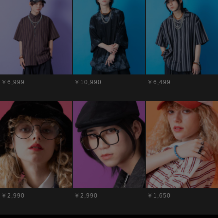
￥6,999
￥10,990
￥6,499
￥2,990
￥2,990
￥1,650