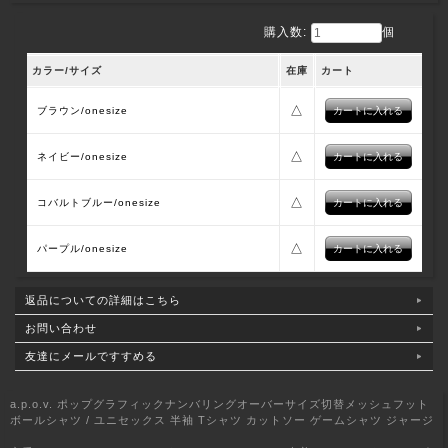
購入数:
個
カラー/サイズ
在庫
カート
△
ブラウン/onesize
△
ネイビー/onesize
△
コバルトブルー/onesize
△
パープル/onesize
返品についての詳細はこちら
お問い合わせ
友達にメールですすめる
a.p.o.v. ポップグラフィックナンバリングオーバーサイズ切替メッシュフット
ボールシャツ / ユニセックス 半袖 Tシャツ カットソー ゲームシャツ ジャージ