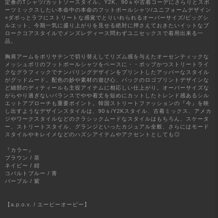
定番のTシャツ/カットソースタイル。Y2K、90ｓや古着コーデにさらりとスポ
ーツミックスしたい本命中の本命のフットボールシャツ/ユニフォームデザイン
×ダボっとラフにストリートな感覚でとりいれられるオーバーサイズ/ビッグシ
ルエット、今期一気に盛り上がりを見せる絶対に押さえておきたいイットなブ
ロークコアスタイルでメンズレディース問わずユニセックスで着用出来る一
品。
胸肩アームをポリサテンで切り替えしてリズム感を与えたオーセンティックな
メッシュポリのフットボールシャツをベースに・・ポップかつストリートライ
クなグラフィックでナンバリングデザインをプリントしたアッパーなスタイル
がグッドムード。配色の妙や素材の遊び心、バックのロゴプリントデザインな
ど細部のディティールも主役アイテムに相応しい仕上がり。オーバーサイズな
がらやり過ぎないバランスでやや着丈を短めにカットしたトレンド感あるシル
エットアプローチも重要ポイント。韓国ストリートファッションの『今』を映
し出すようなデザインスタイルは、90ｓ/Y2Kスタイル、古着ミックス、アメカ
ジやワークスタイルなどのクラシックムードなスタイルはもちろん、スケータ
ー、ストリートスタイル、グランジといったカジュアル全般、さらにはモード
スタイルやキレイメなどのハズシアイテムやアクセントとしても◎
『カラー』
ブラウン / 茶
ネイビー / 紺
コバルトブルー / 青
パープル / 紫
【a.p.o.v. / エーピーオービー】