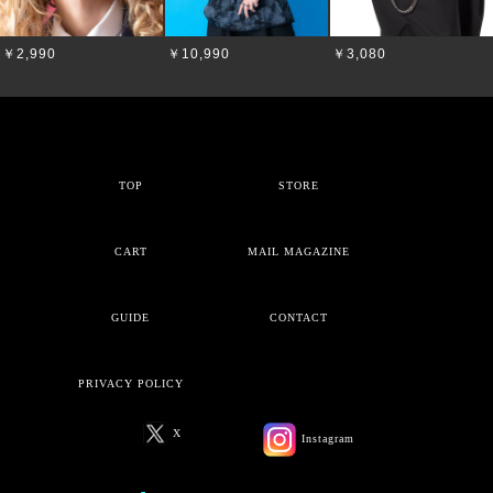
￥2,990
￥10,990
￥3,080
TOP
STORE
CART
MAIL MAGAZINE
GUIDE
CONTACT
PRIVACY POLICY
X
Instagram