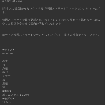
a point of view...
[日本人の視点]からセレクトする『韓国ストリートファッション』がコンセプ
ト。
韓国ストリートで日々更新されてゆくトレンドの移り変わりを眺めながらぼん
やりと視点を合わせて国内外問わずにセレクト。
ぼーっと韓国ストリートシーンからインプット、日本人視点でアウトプット。
■サイズ■
onesize
着丈
76
身幅
64.5
そで丈
33
肩幅
57
■素材■
ポリエステル：100％
■モデル■
172cm