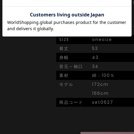
わりを眺めながらぼんやりと視点を
ずにセレクト。
ぼーっと韓国ストリートシーンから
視点でアウトプット。
SIZE
onesize
着丈
53
身幅
43
首元～袖口
34
素材
綿：100％
モデル
172cm
166cm
商品コード
set0627