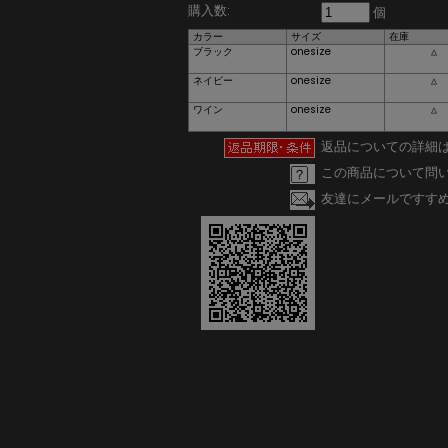
購入数:
個
カラー
サイズ
在庫
ブラック
onesize
△
ネイビー
onesize
△
ワイン
onesize
△
返品についての詳細
この商品について問
友達にメールですす