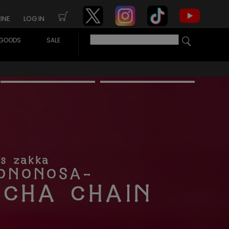
INE
LOG IN
GOODS
SALE