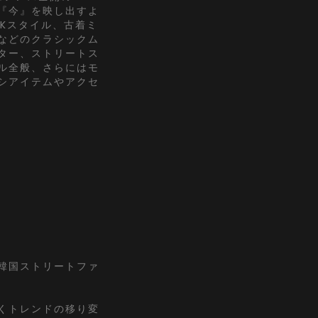
『今』を映し出すよ
2Kスタイル、古着ミ
などのクラシックム
ター、ストリートス
ル全般、さらにはモ
シアイテムやアクセ
『韓国ストリートファ
くトレンドの移り変