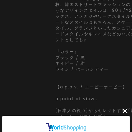
枚。韓国ストリートファッションの
うなデザインスタイルは、90ｓ/Y
ックス、アメカジやワークスタイル
ードなスタイルはもちろん、スケー
タイル、グランジといったカジュア
ードスタイルやキレイメなどのハズ
ントとしても◎
『カラー』
ブラック / 黒
ネイビー / 紺
ワイン / バーガンディー
【a.p.o.v. / エーピーオービー】
a point of view...
[日本人の視点]からセレクトする
ッション』がコンセプト。
韓国ストリートで日々更新されてゆ