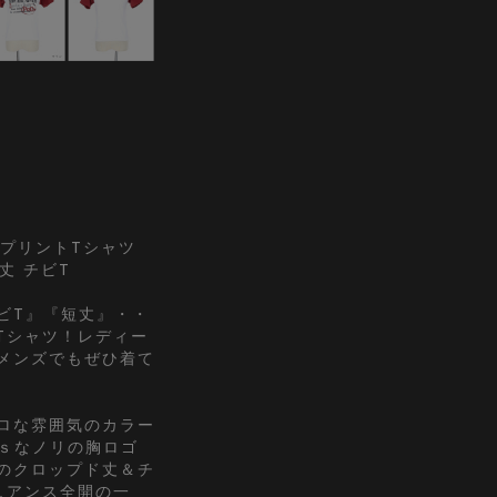
2KプリントTシャツ
丈 チビT
ビT』『短丈』・・
Tシャツ！レディー
メンズでもぜひ着て
ロな雰囲気のカラー
0ｓなノリの胸ロゴ
のクロップド丈＆チ
ュアンス全開の一