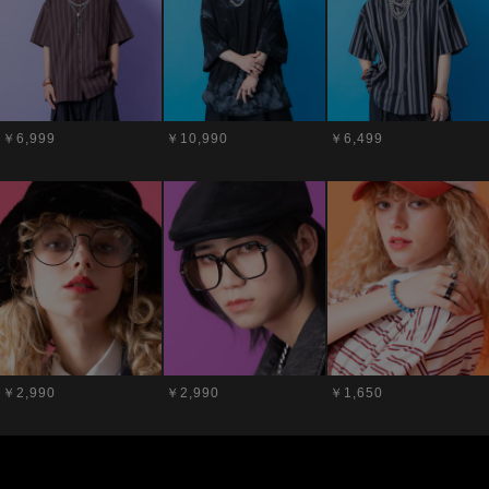
￥6,999
￥10,990
￥6,499
￥2,990
￥2,990
￥1,650