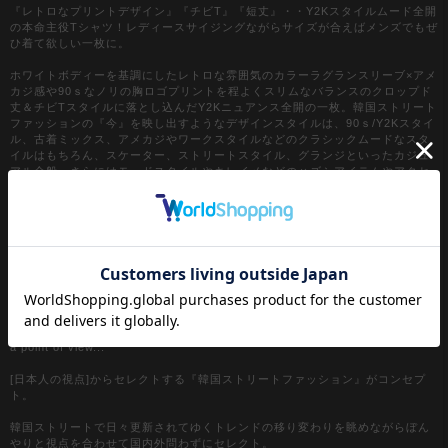
『レトロなプリントデザイン』『チビT』『短丈』・・Y2Kスタイルムード全開
の本命主役Tシャツ！レディースサイジングながらサイズが合えばメンズでもぜ
ひ着て欲しい一枚に。
ホワイトボディーを基調にしたレトロな雰囲気のカラーラグランスリーブ×アメ
カジ感や90ｓなノリの胸ロゴプリントを程よくスリムなバランスのクロップド
丈＆チビTスタイルに落とし込んだY2Kニュアンス全開の一枚。韓国ストリート
ファッションの『今』を映し出すようなデザインスタイルは、90ｓ/Y2Kスタイ
ル、古着ミックス、アメカジやワークスタイルなどのクラシックムードなスタ
イルはもちろん、スケーター、ストリートスタイル、グランジといったカジュ
アル全般、さらにはモードスタイルやキレイメなどのハズシアイテムやアクセ
ントとしても◎
『カラー』
ブラック / 黒
ネイビー / 紺
ワイン / バーガンディー
【a.p.o.v. / エーピーオービー】
a point of view...
[日本人の視点]からセレクトする『韓国ストリートファッション』がコンセプ
ト。
韓国ストリートで日々更新されてゆくトレンドの移り変わりを眺めながらぼん
やりと視点を合わせて国内外問わずにセレクト。