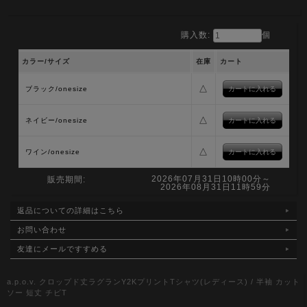
購入数:
個
カラー/サイズ
在庫
カート
△
ブラック/onesize
△
ネイビー/onesize
△
ワイン/onesize
2026年07月31日10時00分～
販売期間:
2026年08月31日11時59分
返品についての詳細はこちら
お問い合わせ
友達にメールですすめる
a.p.o.v. クロップド丈ラグランY2KプリントTシャツ(レディース) / 半袖 カット
ソー 短丈 チビT