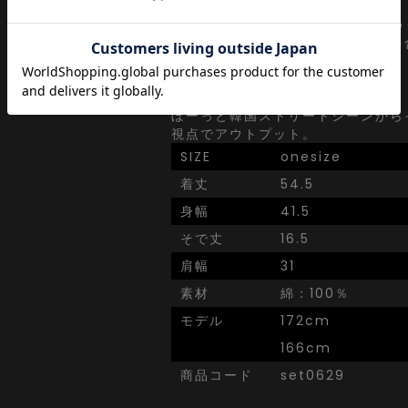
韓国ストリートで日々更新されてゆ
わりを眺めながらぼんやりと視点を
ずにセレクト。
ぼーっと韓国ストリートシーンから
視点でアウトプット。
SIZE
onesize
着丈
54.5
身幅
41.5
そで丈
16.5
肩幅
31
素材
綿：100％
モデル
172cm
166cm
商品コード
set0629