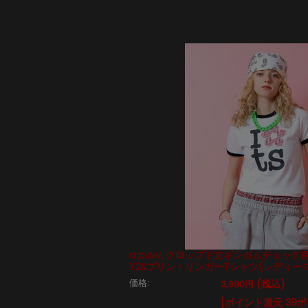
a.p.o.v. クロップド丈ギンガムチェッ
Y2KプリントリンガーTシャツ(レディース
価格:
(税込)
3,990円
[ポイント還元 39