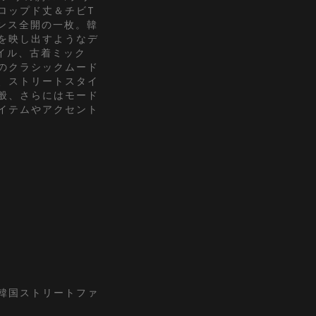
ロップド丈＆チビT
アンス全開の一枚。韓
を映し出すようなデ
タイル、古着ミック
のクラシックムード
、ストリートスタイ
般、さらにはモード
イテムやアクセント
『韓国ストリートファ