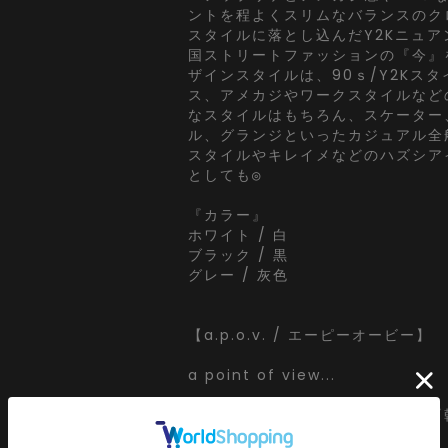
ントを程よくスリムなバランスのク
スタイルに落とし込んだY2Kニュ
国ストリートファッションの『今』
ザインスタイルは、90ｓ/Y2Kス
ス、アメカジやワークスタイルなど
なスタイルはもちろん、スケーター
ル、グランジといったカジュアル全
スタイルやキレイメなどのハズシア
としても◎
『カラー』
ホワイト / 白
ブラック / 黒
グレー / 灰色
【a.p.o.v. / エーピーオービー】
a point of view...
[日本人の視点]からセレクトする
ッション』がコンセプト。