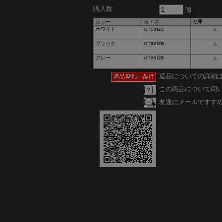
購入数:
個
カラー
サイズ
在庫
ホワイト
onesize
△
ブラック
onesize
△
グレー
onesize
△
返品についての詳細
この商品について問
友達にメールですす