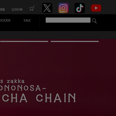
INE
LOG IN
GOODS
SALE