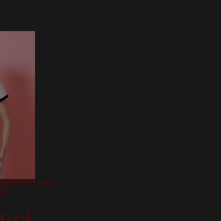
ク柄フラワーワッペン
)
ポイント～]