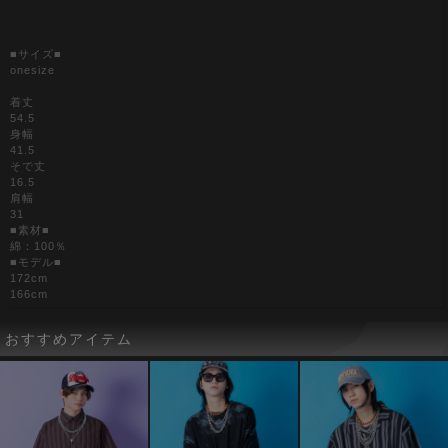
■サイズ■
onesize
着丈
54.5
身幅
41.5
そで丈
16.5
肩幅
31
■素材■
綿：100％
■モデル■
172cm
166cm
おすすめアイテム