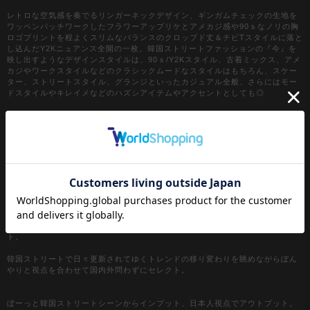
レトロな空気感を奏でるリンガーネックデザイン、ギンガムチェックの生地を
ワッペンパッチワークしたフラワーアップリケとアメカジ感や90ｓなノリの胸
ロゴプリントを程よくスリムなバランスのクロップド丈＆チビTスタイルに落と
し込んだY2Kニュアンス全開の一枚。韓国ストリートファッションの『今』を
映し出すようなデザインスタイルは、90ｓ/Y2Kスタイル、古着ミックス、アメ
カジやワークスタイルなどのクラシックムードなスタイルはもちろん、スケー
ター、ストリートスタイル、グランジといったカジュアル全般、さらにはモー
ドスタイルやキレイメなどのハズシアイテムやアクセントとしても◎
『カラー』
ホワイト / 白
ブラック / 黒
グレー / 灰色
【a.p.o.v. / エーピーオービー】
a point of view...
[日本人の視点]からセレクトする『韓国ストリートファッション』がコンセプ
ト。
韓国ストリートで日々更新されてゆくトレンドの移り変わりを眺めながらぼん
やりと視点を合わせて国内外問わずにセレクト。
ぼーっと韓国ストリートシーンからインプット、日本人視点でアウトプット。