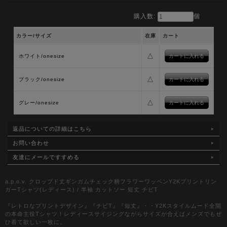
購入数:
個
カラー/サイズ
在庫
カート
△
ホワイト/onesize
△
ブラック/onesize
△
グレー/onesize
返品についての詳細はこちら
お問い合わせ
友達にメールですすめる
a.p.o.v. クロップド丈ギンガムチェック柄フラワーワッペンY2Kプリントリン
ガーTシャツ(レディース) / 半袖 カットソー 短丈 チビT
『レトロなプリントデザイン』『チビT』『短丈』・・Y2Kスタイルムード全開
の本命主役Tシャツ！レディースサイジングながらサイズが合えばメンズでもぜ
ひ着て欲しい一枚に。