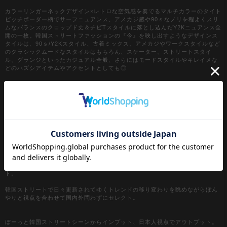
カラーリンガーネックデザイン×レトロな空気感を奏でるマルチカラーのタイト
ピッチボーダー柄でサーフニュアンス、アメカジ感や90ｓなノリを程よくスリ
ムなバランスのクロップド丈＆チビTスタイルに落とし込んだY2Kニュアンス全
開の一枚。韓国ストリートファッションの『今』を映し出すようなデザインス
タイルは、90ｓ/Y2Kスタイル、古着ミックス、アメカジやワークスタイルなど
のクラシックムードなスタイルはもちろん、スケーター、ストリートスタイ
ル、グランジといったカジュアル全般、さらにはモードスタイルやキレイメな
どのハズシアイテムやアクセントとしても◎
『カラー』
ブラウン / 茶
ネイビー / 紺
ワイン / レッド
【a.p.o.v. / エーピーオービー】
a point of view...
[日本人の視点]からセレクトする『韓国ストリートファッション』がコンセプ
ト。
韓国ストリートで日々更新されてゆくトレンドの移り変わりを眺めながらぼん
やりと視点を合わせて国内外問わずにセレクト。
ぼーっと韓国ストリートシーンからインプット、日本人視点でアウトプット。