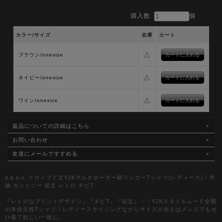
購入数:
個
カラー/サイズ
在庫
カート
△
ブラウン/onesize
△
ネイビー/onesize
△
ワイン/onesize
返品についての詳細はこちら
お問い合わせ
友達にメールですすめる
a.p.o.v. クロップド丈Y2Kマルチボーダー柄リンガーTシャツ(レディース) / 半
袖 カットソー 短丈 レトロ チビT
『レトロなプリントデザイン』『チビT』『短丈』・・Y2Kスタイルムード全開
の本命主役Tシャツ！レディースサイジングながらサイズが合えばメンズでもぜ
ひ着て欲しい一枚に。