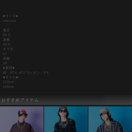
■サイズ■
onesize
着丈
53.5
身幅
43.5
そで丈
17
肩幅
33
■素材■
綿：97％ ポリウレタン：3％
■モデル■
172cm
166cm
おすすめアイテム