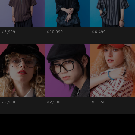
￥6,999
￥10,990
￥6,499
￥2,990
￥2,990
￥1,650