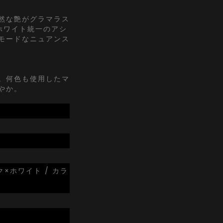
然な艶がグラマラス
ホワイト統一のアシ
モードなニュアンス
。何色も使用したマ
やか。
ク×ホワイト / カラ