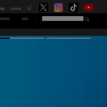
INE
LOG IN
GOODS
SALE