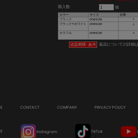
購入数:
個
カラー
サイズ
在庫
ブラック
onesize
×
ブラック×ホワイト
onesize
△
カラフル
onesize
○
返品についての詳細
DE
CONTACT
COMPANY
PRIVACY POLICY
X
TikTok
Instagram