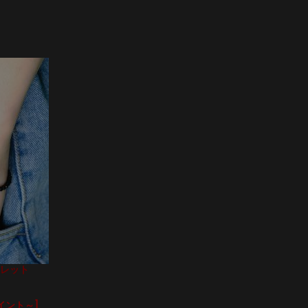
スレット
イント～]