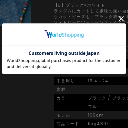
【B】ブラック×ホワイト
ランダムにカットして嫌味の無い自
なカットビーズを、ブラック統一×
ンメトリーなツートーンフェイスで
に。
【C】カラフル
クラシカルレトロなビーズスタイル
ルチパターンのカラフルな色味が華
SIZE
onesize
幅
0.4
手首周り
19.4～24
素材
カラー
ブラック / ブラッ
フル
モデル
169cm
商品コード
kog4801