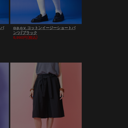
トパ
a.p.o.v. コットンイージーショートパ
ンツ/ブラック
6,990円
(税込)