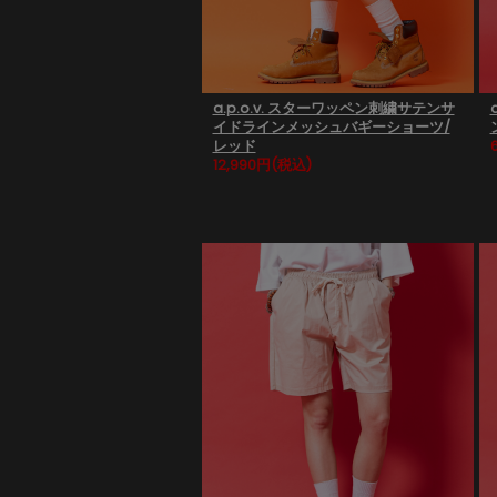
a.p.o.v. スターワッペン刺繍サテンサ
イドラインメッシュバギーショーツ/
レッド
12,990円
(税込)