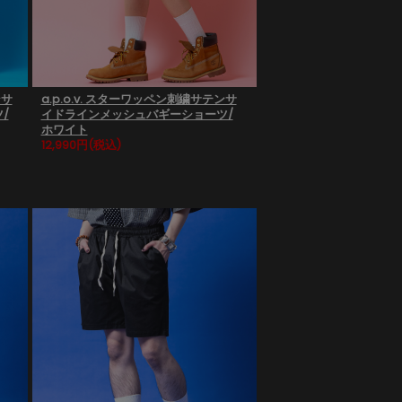
ンサ
a.p.o.v. スターワッペン刺繍サテンサ
/
イドラインメッシュバギーショーツ/
ホワイト
12,990円
(税込)