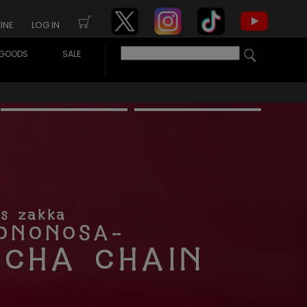
INE
LOG IN
GOODS
SALE