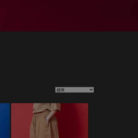
並び順：
在庫：