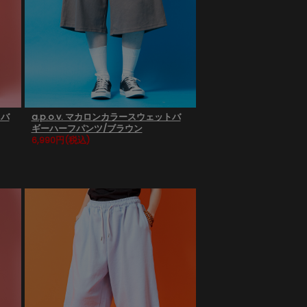
トバ
a.p.o.v. マカロンカラースウェットバ
ギーハーフパンツ/ブラウン
6,990円
(税込)