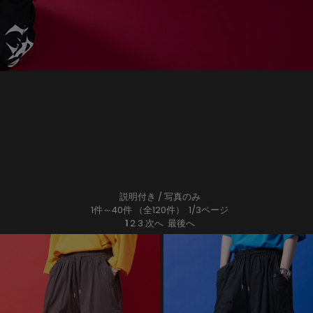
説明付き
/ 写真のみ
1件～40件 （全120件） 1/3ページ
1
2
3
次へ
最後へ