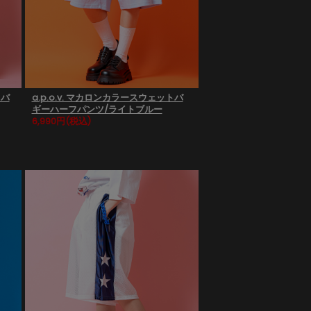
トバ
a.p.o.v. マカロンカラースウェットバ
ギーハーフパンツ/ライトブルー
6,990円
(税込)