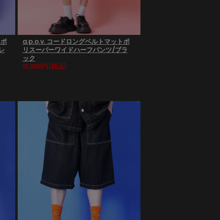
トポ
a.p.o.v. コードロングベルトマットポ
レ
リスーパーワイドハーフパンツ/ブラ
ック
10,990円
(税込)