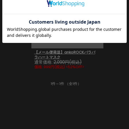
SOLD OUT
【メール便発送】ankoROCKバラバ
ラハートマスク
通常価格:
2,090円(税込)
価格:
999円
(税込)
<52%OFF>
1件～1件 （全1件）