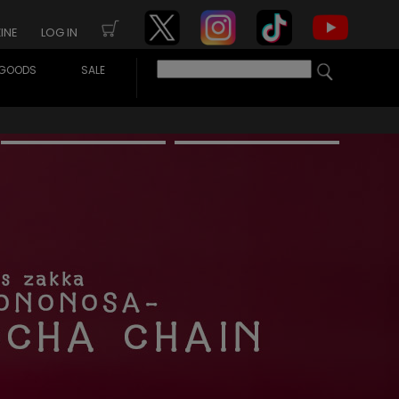
INE
LOG IN
GOODS
SALE