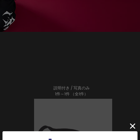
説明付き
/ 写真のみ
1件～1件 （全1件）