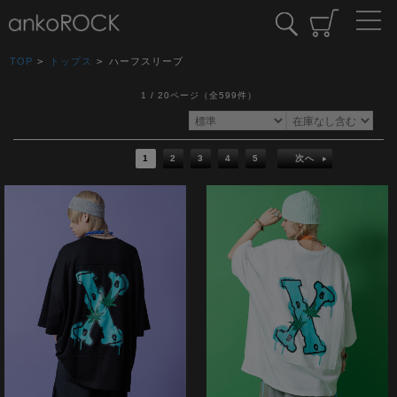
TOP
>
トップス
>
ハーフスリーブ
1 / 20ページ
（全599件）
1
2
3
4
5
次へ