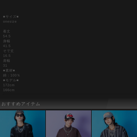
■サイズ■
onesize
着丈
54.5
身幅
41.5
そで丈
16.5
肩幅
31
■素材■
綿：100％
■モデル■
172cm
166cm
おすすめアイテム