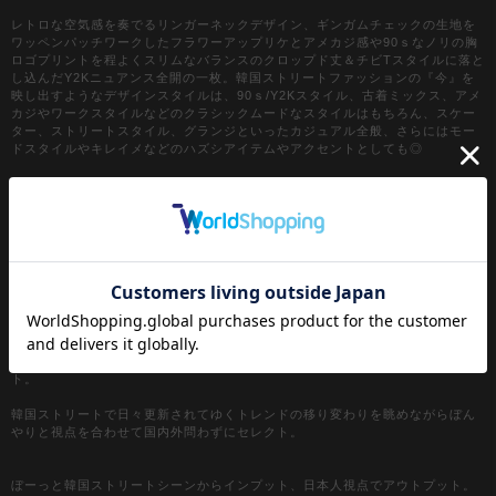
レトロな空気感を奏でるリンガーネックデザイン、ギンガムチェックの生地を
ワッペンパッチワークしたフラワーアップリケとアメカジ感や90ｓなノリの胸
ロゴプリントを程よくスリムなバランスのクロップド丈＆チビTスタイルに落と
し込んだY2Kニュアンス全開の一枚。韓国ストリートファッションの『今』を
映し出すようなデザインスタイルは、90ｓ/Y2Kスタイル、古着ミックス、アメ
カジやワークスタイルなどのクラシックムードなスタイルはもちろん、スケー
ター、ストリートスタイル、グランジといったカジュアル全般、さらにはモー
ドスタイルやキレイメなどのハズシアイテムやアクセントとしても◎
『カラー』
ホワイト / 白
ブラック / 黒
グレー / 灰色
【a.p.o.v. / エーピーオービー】
a point of view...
[日本人の視点]からセレクトする『韓国ストリートファッション』がコンセプ
ト。
韓国ストリートで日々更新されてゆくトレンドの移り変わりを眺めながらぼん
やりと視点を合わせて国内外問わずにセレクト。
ぼーっと韓国ストリートシーンからインプット、日本人視点でアウトプット。