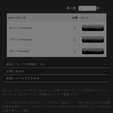
購入数:
個
カラー/サイズ
在庫
カート
△
ホワイト/onesize
△
ブラック/onesize
△
グレー/onesize
返品についての詳細はこちら
お問い合わせ
友達にメールですすめる
a.p.o.v. クロップド丈ギンガムチェック柄フラワーワッペンY2Kプリントリン
ガーTシャツ(レディース) / 半袖 カットソー 短丈 チビT
『レトロなプリントデザイン』『チビT』『短丈』・・Y2Kスタイルムード全開
の本命主役Tシャツ！レディースサイジングながらサイズが合えばメンズでもぜ
ひ着て欲しい一枚に。