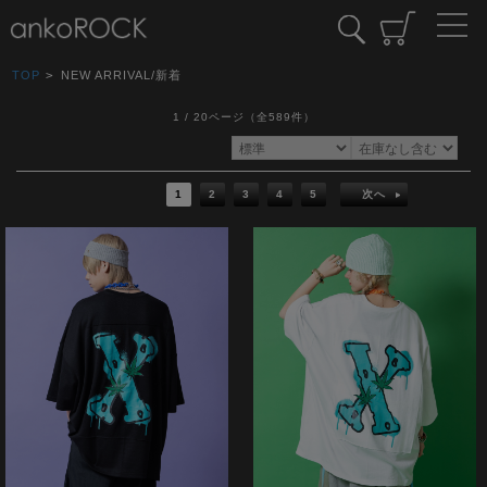
TOP
>
NEW ARRIVAL/新着
1 / 20ページ
（全589件）
1
2
3
4
5
次へ