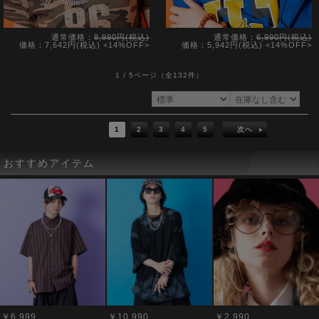
通常価格：
8,990円(税込)
通常価格：
6,990円(税込)
価格：7,642円(税込)
<14%OFF>
価格：5,942円(税込)
<14%OFF>
1 / 5ページ
（全132件）
1
2
3
4
5
次へ
おすすめアイテム
￥6,999
￥10,990
￥2,990