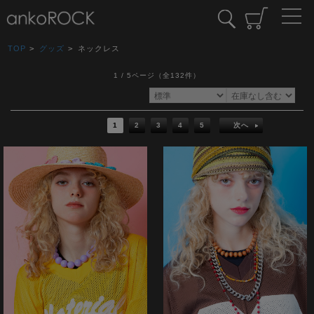
TOP
>
グッズ
>
ネックレス
1 / 5ページ
（全132件）
1
2
3
4
5
次へ