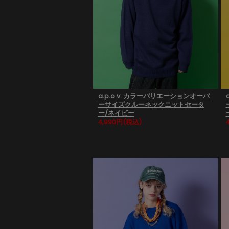
a.p.o.v. カラーバリエーションオーバ
ーサイズクルーネックニットセータ
ー/ネイビー
4,990円
(税込)