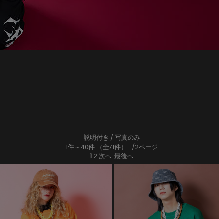
説明付き
/ 写真のみ
1件～40件 （全71件） 1/2ページ
1
2
次へ
最後へ