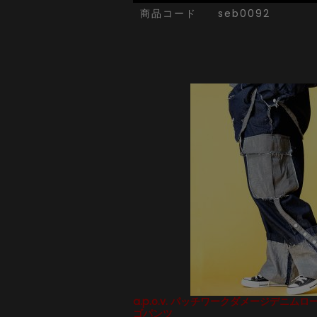
商品コード
seb0092
a.p.o.v. パッチワークダメージデニム
ゴパンツ