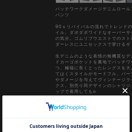
パッチワークダメージデニムロール
パンツ
90ｓリバイバルの流れでトレンド
イル。ダボダボワイドなオーバーサ
の気分。ゴムリブウエストでのスト
ダーレスにユニセックスで穿けるギ
生デニムのような表情の無機質なデ
ドカーゴポケットを裏地でパッチワ
つ、極端に長くとったレングスを大
てはくスタイルがモードフル。パー
やダメージを与えてヴィンテージラ
クス。別売り同デザインのシャツジ
ップで着用しても◎
『カラー』
【A】ブラック / 黒
【B】インディゴネイビー / 紺