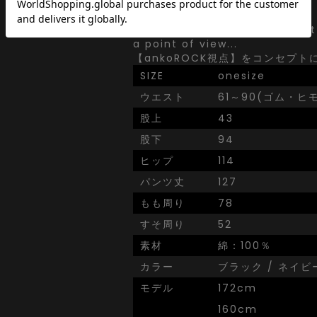
【a.p.o.v. -ankoROCK's selec
a point of view...
【ankoROCK視点】をコンセプト
SIZE
onesize
ウエスト
61～90(ゴム・ヒ
股上
43
股下
94
ヒップ
114
パンツ丈
127
もも周り
78
すそ周り
52
素材
綿：100％
カラー
ブラック / ネイビ
モデル
172cm
160cm