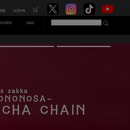
INE
LOG IN
GOODS
SALE