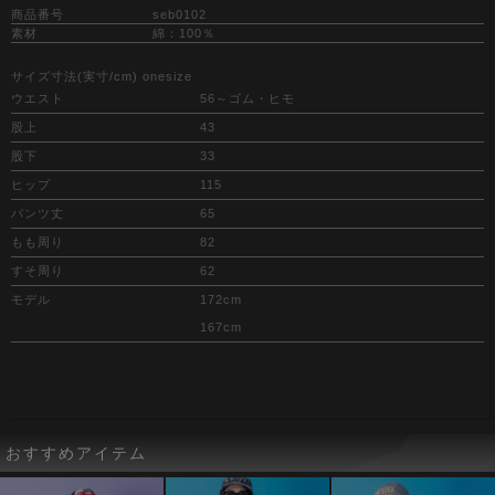
商品番号
seb0102
素材
綿：100％
サイズ寸法(実寸/cm) onesize
ウエスト
56～ゴム・ヒモ
股上
43
股下
33
ヒップ
115
パンツ丈
65
もも周り
82
すそ周り
62
モデル
172cm
167cm
おすすめアイテム