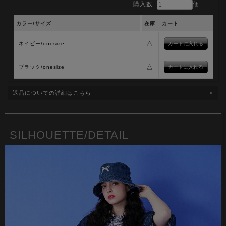
購入数:
個
カラー/サイズ
在庫
カート
△
ネイビー/onesize
△
ブラック/onesize
返品についての詳細はこちら
SILHOUETTE/DETAIL