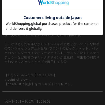
男女ユニセックスで穿けるドローコード付きゴムリブウエストの
ストレスフリーな定番ハーフパンツスタイル。ルーズでワイドな
膝下丈のオーバーサイズシルエットが圧倒的存在感。
しっかりとした肉厚ながらストレスを感じさせないソフトな触感
のワンウォッシュデニム生地×フロントのビッグポケット、バッ
クのペインターライクなワークテイスト、デニムに映えるステッ
チカラーなど細部のギミックデザインが主役顔。同生地の別売り
半袖シャツとセットアップで着用しても◎
【a.p.o.v. -ankoROCK's select-】
a point of view...
【ankoROCK視点】をコンセプトにセレクト。
SPECIFICATIONS