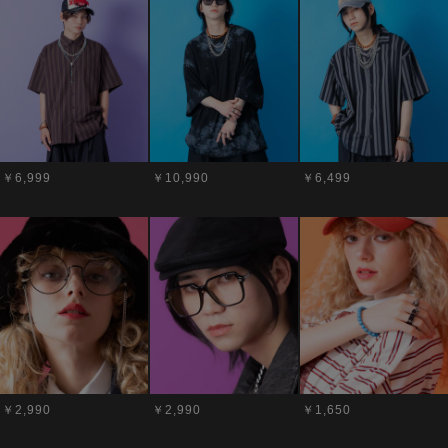
￥6,999
￥10,990
￥6,499
￥2,990
￥2,990
￥1,650