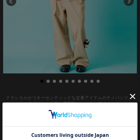
クラシカルかつオーセンティックな定番アイテムのチノパンツ。
タック入りデザインの上品な雰囲気、コットン混ポリのしっかり
とした厚みのある生地×ズドンと落ちるような極太のワイドシル
エットが印象的。ベルトループ＆バックゴムリブウエスト仕様か
つ内側にドローコードを配置して絞れるイージーパンツギミック
でメンズレディース問わずユニセックスに穿ける汎用性の高い一
本。