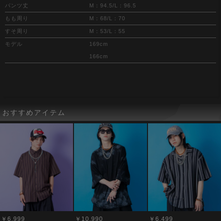
パンツ丈
M：94.5/L：96.5
もも周り
M：68/L：70
すそ周り
M：53/L：55
モデル
169cm
166cm
おすすめアイテム
￥6,999
￥10,990
￥6,499