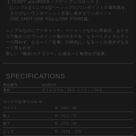
【 TEDDY ankoROCK / テディ アンコロック 】
・[シンプル][ミニマル][ベーシック]にワンポイントの違和感を。
・さりげないワンポイント＜主張し過ぎるワンポイント
・ONE SHOT ONE KILLなONE POINT服。
シンプルなのにアイキャッチ。ベーシックなのに革新的。ありそ
うで無かったワンポイント服のカタチを、なるべくメンズレディ
ース問わず、なるべく『定番』の枠内に、なるべく出過ぎずなる
べく埋もれず・・・
新しい『概念/カテゴリー』に成るべく無理せず提案。
SPECIFICATIONS
商品番号
arb6534
素材
ポリエステル：65％ コットン：35％
サイズ寸法(実寸/cm) M
ウエスト
M：82/L：88
股上
M：31/L：32
股下
M：67/L：68
ヒップ
M：112/L：120