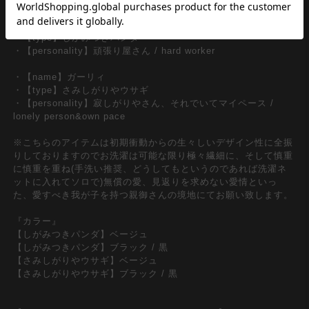
左レングス膝下のぬいぐるみワンポイントがアイキャッチ。
・【name】シガミー
・【type】しがみつきパンダ
・【personality】頑張り屋さん / hard worker
・【name】ガーリィ
・【type】さみしがりやウサギ
・【personality】寂しがりやさん、それでいてマイペース /
lonely person&own pace
※こちらのアイテムは初期衝動からの生々しいデザイン性に全振
りしておりますのでお洗濯は可能な限り極々繊細に、そして慎重
に慎重を重ね(手洗い推奨、どうしてもというのであれば洗濯ネ
ットに入れてソロで)無償の愛、見返りを求めない愛情といっ
た、愛すべき我が子を持つ親御さんの境地にてお願い致します。
『カラー』
【しがみつきパンダ】ベージュ
【しがみつきパンダ】ブラック / 黒
【さみしがりやウサギ】ベージュ
【さみしがりやウサギ】ブラック / 黒