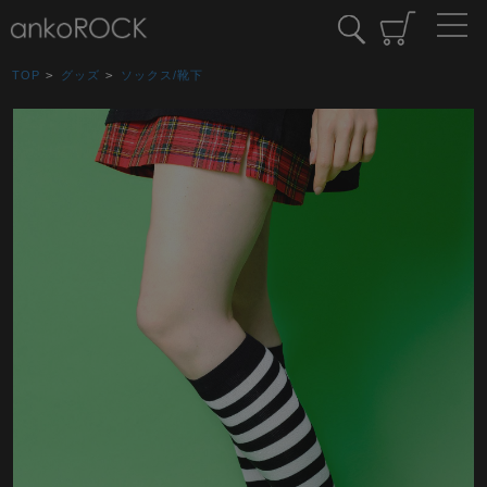
TOP
>
グッズ
>
ソックス/靴下