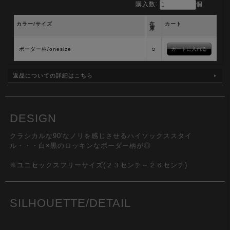
購入数:
個
カラー/サイズ
在
カート
庫
○
ボーダー柄/onesize
返品についての詳細はこちら
DESIGN
クラシカルな90'なノリを感じさせるハイソックススタイ
ル・・・白×黒のロッキンなボーダー柄が◎
※ユニセックスフリーサイズ(２３センチ～２６センチ)
SILHOUETTE/DETAIL