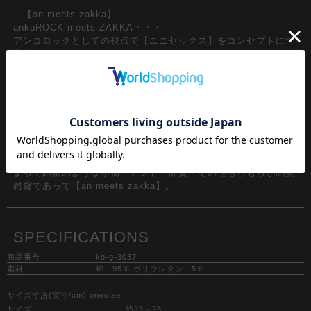
【an meets zakka】
ankoROCK meets ZAKKA・・・
アンコロックとしての視点で【ユニセックス】をコンセプトに世
界中からセレクトしたドラマチックなアクセサリー。
ヘンテコで可愛らしい。直球なようで実は変化球。ボーダレスで
ジェンダーレス・・・
エレガントなものを大前提に子供から大人、男の子や女の子、感
性さえ合えば誰でも、どんな風にでも、自由に身に着けていい。
『甘くて深くて飽きのこない』世界が認める日本のスウィー
ツ・・・
まるで餡蜜のような小物・アクセ・雑貨・その他もろもろが餡蜜
雑貨であって【an meets zakka】。
SPECIFICATIONS
商品番号
ko-g-3037
素材
綿：95％ ポリウレタン：5％
サイズ寸法(実寸/cm) onesize
サイズ
約23～26