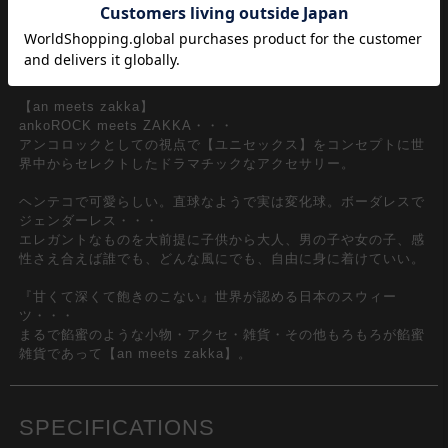
どこか退廃的な雰囲気を漂わせながらもしっかりとクラシカルな
香りも感じさせるリアル砂時計チャームがエレガンス。
【an meets zakka】
ankoROCK meets ZAKKA・・・
アンコロックとしての視点で【ユニセックス】をコンセプトに世
界中からセレクトしたドラマチックなアクセサリー。
ヘンテコで可愛らしい。直球なようで実は変化球。ボーダレスで
ジェンダーレス・・・
エレガントなものを大前提に子供から大人、男の子や女の子、感
性さえ合えば誰でも、どんな風にでも、自由に身に着けていい。
『甘くて深くて飽きのこない』世界が認める日本のスウィー
ツ・・・
まるで餡蜜のような小物・アクセ・雑貨・その他もろもろが餡蜜
雑貨であって【an meets zakka】。
SPECIFICATIONS