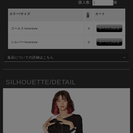
購入数:
個
カラー/サイズ
在
カート
庫
○
ゴールド/onesize
○
シルバー/onesize
返品についての詳細はこちら
SILHOUETTE/DETAIL