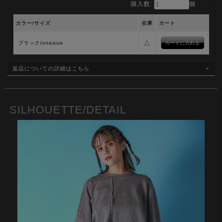
購入数:
個
カラー/サイズ
在庫
カート
△
ブラック/onesize
返品についての詳細はこちら
SILHOUETTE/DETAIL