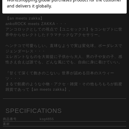
【an meets zakka】
ankoROCK meets ZAKKA・・・
アンコロックとしての視点で【ユニセックス】をコンセプトに世
界中からセレクトしたドラマチックなアクセサリー。
ヘンテコで可愛らしい。直球なようで実は変化球。ボーダレスで
ジェンダーレス・・・
エレガントなものを大前提に子供から大人、男の子や女の子、感
性さえ合えば誰でも、どんな風にでも、自由に身に着けていい。
『甘くて深くて飽きのこない』世界が認める日本のスウィー
ツ・・・
まるで餡蜜のような小物・アクセ・雑貨・その他もろもろが餡蜜
雑貨であって【an meets zakka】。
SPECIFICATIONS
商品番号
kog4855
素材