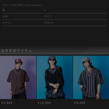
サイズ寸法(実寸/cm) onesize
幅
2
全長
150.5
モデル
158cm
おすすめアイテム
￥6,999
￥10,990
￥6,499