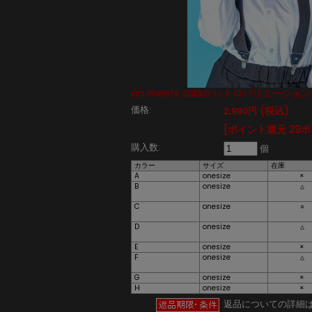
an meets zakka レトロバリエーシ
価格:
(税込)
2,990円
[ポイント還元 29
購入数:
個
カラー
サイズ
在庫
A
onesize
×
B
onesize
△
C
onesize
○
D
onesize
△
E
onesize
×
F
onesize
△
G
onesize
×
H
onesize
×
返品についての詳細