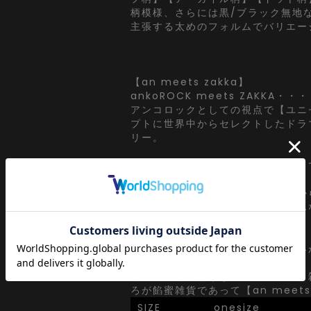
柄模様、さらには黒/ブラック無地
主張する太めのフォルムでバリエー
【an meets zakka】
ankoROCK meets ZAKKA・・・
アンコロックとしての視点で【ユニ
プトに世界中からセレクトしたドラ
リー。
ヘンテコで可愛らしい。直球なよう
ダレスでジェンダーレス・・・
エレガントなものを大前提に子供か
の子、感性さえ合えば誰でも、どん
身に着けていい。
『甘くて深くて飽きのこない』世界
ィーツ・・・
まるで餡蜜のような小物・アクセ・
ろが餡蜜雑貨であって【an meets 
SIZE
onesize