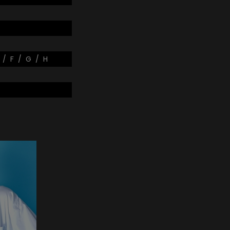
 / F / G / H