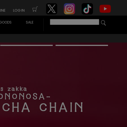
INE
LOG IN
GOODS
SALE