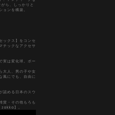
ながら、しっかりと
ションを構築。
セックス】をコンセ
マチックなアクセサ
で実は変化球。ボー
ら大人、男の子や女
な風にでも、自由に
が認める日本のスウ
雑貨・その他もろも
zakka】。