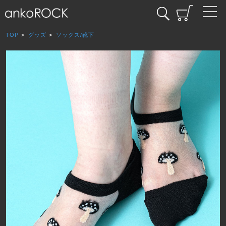
TOP
>
グッズ
>
ソックス/靴下