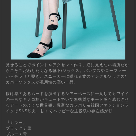
見せることでポイントやアクセント作り、逆に見えない場所だか
らこそこだわりたくなる靴下/ソックス。パンプスやローファー
からチラリと覗き、スニーカーに隠れる丈のアンクルソックス/
カバーソックスが汎用性の高い一品。
抜け感のあるムードを演出するシアーベースに一見してカワイイ
の一言なキノコ柄がキュートでいて無機質なモード感も感じさせ
るアートのような世界観。豊富なカラバリ＆韓国ファッションラ
イクでSNS映え、甘くてハッピーな主役級の存在感が◎
『カラー』
ブラック / 黒
ブルー / 青