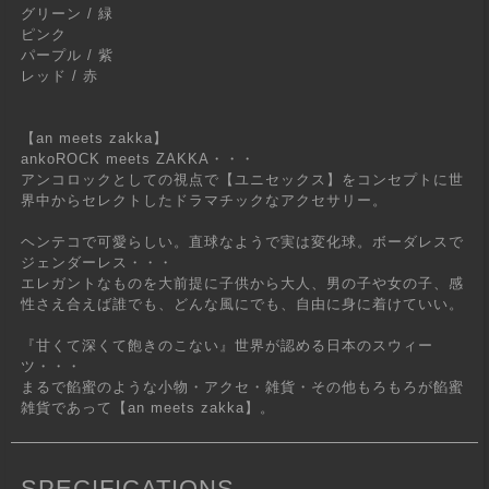
グリーン / 緑
ピンク
パープル / 紫
レッド / 赤
【an meets zakka】
ankoROCK meets ZAKKA・・・
アンコロックとしての視点で【ユニセックス】をコンセプトに世
界中からセレクトしたドラマチックなアクセサリー。
ヘンテコで可愛らしい。直球なようで実は変化球。ボーダレスで
ジェンダーレス・・・
エレガントなものを大前提に子供から大人、男の子や女の子、感
性さえ合えば誰でも、どんな風にでも、自由に身に着けていい。
『甘くて深くて飽きのこない』世界が認める日本のスウィー
ツ・・・
まるで餡蜜のような小物・アクセ・雑貨・その他もろもろが餡蜜
雑貨であって【an meets zakka】。
SPECIFICATIONS