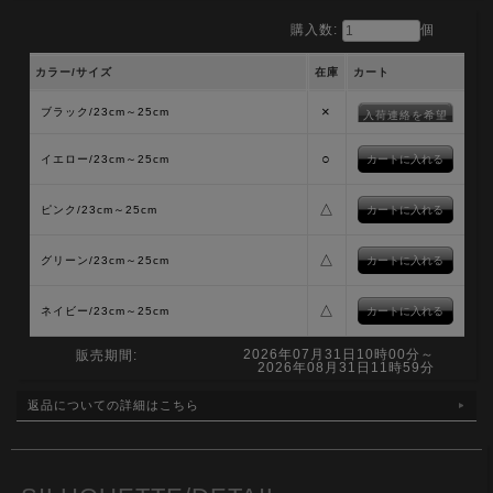
購入数:
個
カラー/サイズ
在庫
カート
×
ブラック/23cm～25cm
入荷連絡を希望
○
イエロー/23cm～25cm
△
ピンク/23cm～25cm
△
グリーン/23cm～25cm
△
ネイビー/23cm～25cm
2026年07月31日10時00分～
販売期間:
2026年08月31日11時59分
返品についての詳細はこちら