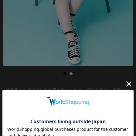
見せることでポイントやアクセント作り、逆に見えない場所だか
らこそこだわりたくなる靴下/ソックス。何足でも所持しておき
たい定番のクルーソックス。
抜け感のあるムードを演出するシアーベースに一見してカワイイ
の一言なふわふわワンちゃん柄がキュートでいて無機質なモード
感も感じさせるアートのような世界観。豊富なカラバリ＆韓国フ
ァッションライクでSNS映え、甘くてハッピーな主役級の存在感
が◎