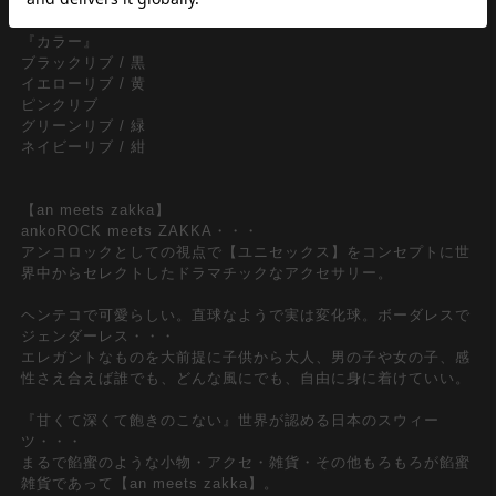
『カラー』
ブラックリブ / 黒
イエローリブ / 黄
ピンクリブ
グリーンリブ / 緑
ネイビーリブ / 紺
【an meets zakka】
ankoROCK meets ZAKKA・・・
アンコロックとしての視点で【ユニセックス】をコンセプトに世
界中からセレクトしたドラマチックなアクセサリー。
ヘンテコで可愛らしい。直球なようで実は変化球。ボーダレスで
ジェンダーレス・・・
エレガントなものを大前提に子供から大人、男の子や女の子、感
性さえ合えば誰でも、どんな風にでも、自由に身に着けていい。
『甘くて深くて飽きのこない』世界が認める日本のスウィー
ツ・・・
まるで餡蜜のような小物・アクセ・雑貨・その他もろもろが餡蜜
雑貨であって【an meets zakka】。