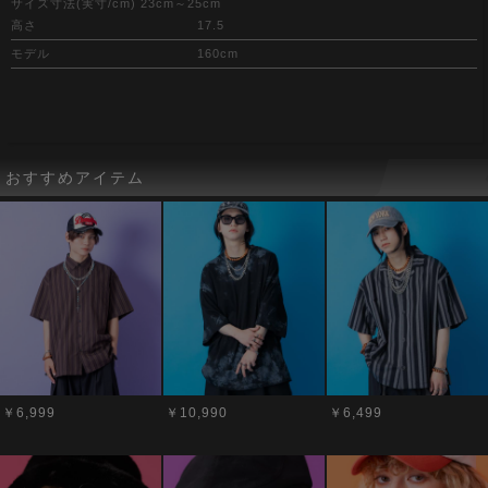
サイズ寸法(実寸/cm) 23cm～25cm
高さ
17.5
モデル
160cm
おすすめアイテム
￥6,999
￥10,990
￥6,499