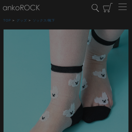
TOP
>
グッズ
>
ソックス/靴下