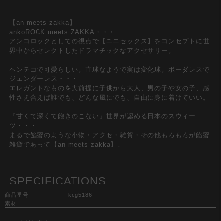
【an meets zakka】
ankoROCK meets ZAKKA・・・
アンコロックとしての視点で【ユニセックス】をコンセプトに世
界中からセレクトしたドラマチックなアクセサリー。
ヘンテコで可愛らしい。直球なようで実は変化球。ボーダレスで
ジェンダーレス・・・
エレガントなものを大前提に子供から大人、男の子や女の子、感
性さえ合えば誰でも、どんな風にでも、自由に身に着けていい。
『甘くて深くて飽きのこない』世界が認める日本のスウィー
ツ・・・
まるで餡蜜のような小物・アクセ・雑貨・その他もろもろが餡蜜
雑貨であって【an meets zakka】。
SPECIFICATIONS
商品番号
kog5186
素材