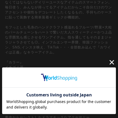
なくてはならないデイリーユースなアイテムのスマートフォン。
毎日使う、みんなが持ってるアイテムだからこそ自分だけのワン
アクセントや個性をデコレートしたくなるもの。手持ちのケース
に貼って装飾する簡単装着ギミックが機能的。
モフっとした毛糸のハンドクラフト感溢れるフルーツ/野菜×大粒
のパールチェーンをハートで繋いだ大人スウィーティーかつ上品
な雰囲気も感じさせるワンアイテム。指を通してもそのままジャ
ラジャラさせても◎。インフルエンサー界隈、韓国ファッショ
ン、SNS,インスタ映え、TikTok・・・全部飲み込んで『カワイ
イは正義』なキラーアイテム。
『カラー』
イチゴ / 苺
リンゴ / アップル
バナナ
ニンジン / 人参
ブドウ＆ナスビ / 葡萄
【an meets zakka】
ankoROCK meets ZAKKA・・・
アンコロックとしての視点で【ユニセックス】をコンセプトに世
界中からセレクトしたドラマチックなアクセサリー。