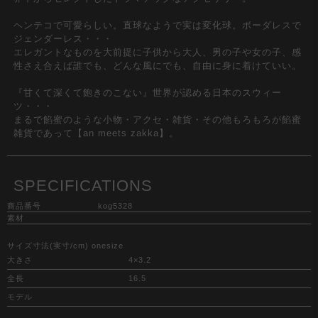
ヘンテコで可愛らしい。直球なようで実は変化球。ボーダレスで
ジェンダーレス・・・
エレガントなものを大前提に子供から大人、男の子や女の子、感
性さえ合えば誰でも、どんな風にでも、自由に身に着けていい。
『甘くて深くて飽きのこない』世界が認める日本のスウィー
ツ・・・
まるで餡蜜のような小物・アクセ・雑貨・その他もろもろが餡蜜
雑貨であって【an meets zakka】。
SPECIFICATIONS
商品番号
kog5328
素材
サイズ寸法(実寸/cm) onesize
大きさ
4×3.2
全長
16.5
モデル