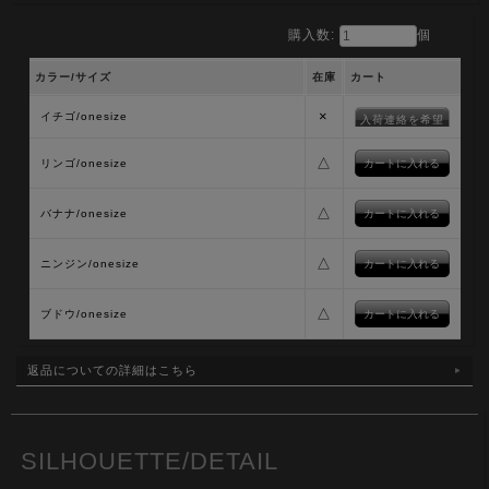
購入数:
個
カラー/サイズ
在庫
カート
×
イチゴ/onesize
入荷連絡を希望
△
リンゴ/onesize
△
バナナ/onesize
△
ニンジン/onesize
△
ブドウ/onesize
返品についての詳細はこちら
SILHOUETTE/DETAIL