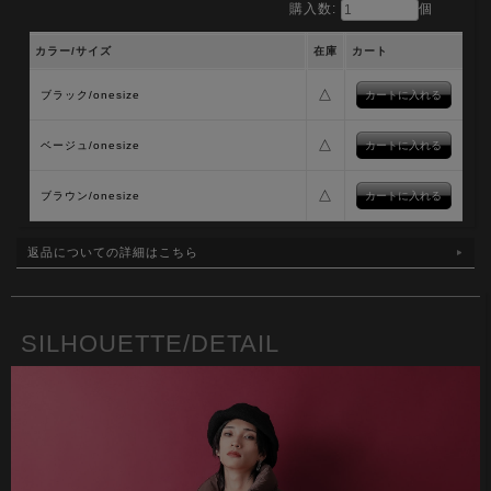
購入数:
個
カラー/サイズ
在庫
カート
△
ブラック/onesize
△
ベージュ/onesize
△
ブラウン/onesize
返品についての詳細はこちら
SILHOUETTE/DETAIL