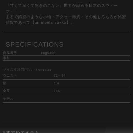
『甘くて深くて飽きのこない』世界が認める日本のスウィー
ツ・・・
まるで餡蜜のような小物・アクセ・雑貨・その他もろもろが餡蜜
雑貨であって【an meets zakka】。
SPECIFICATIONS
商品番号
kog5350
素材
サイズ寸法(実寸/cm) onesize
ウエスト
72～94
幅
1.4
全長
146
モデル
おすすめアイテム