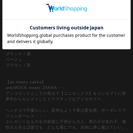
タフな合成皮革×定番ベルト。細身のスタイリッシュな幅の汎用
性の高い使い勝手の良いデザインが◎
上品で高級感あるスウェード加工を施した合成皮革PU生地×ナロ
ースタイルのモードな見た目に90ｓリバイバルな腰元から垂らす
長めにとられたデザインが好インパクト。
『カラー』
ブラック / 黒
ベージュ
ブラウン / 茶
【an meets zakka】
ankoROCK meets ZAKKA・・・
アンコロックとしての視点で【ユニセックス】をコンセプトに世
界中からセレクトしたドラマチックなアクセサリー。
ヘンテコで可愛らしい。直球なようで実は変化球。ボーダレスで
ジェンダーレス・・・
エレガントなものを大前提に子供から大人、男の子や女の子、感
性さえ合えば誰でも、どんな風にでも、自由に身に着けていい。