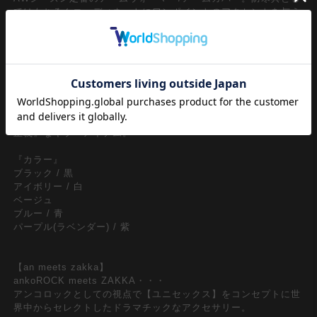
てはもちろんコーディネートにワンポイントのアクセントを与え
てくれるアクセサリーとしてもメンズレディース問わずユニセッ
クスで取り入れたいアイテムの一つ。
ふわふわっとした触感と上品な毛羽立ちのグラマラスなニュアン
スがスウィートなファー混ローゲージ編みニット×サイドをザク
ザクと甘く繋ぎ、装着した時に隙間がボコボコ空く独創的なスタ
イルがエレガント。インフルエンサー界隈、韓国ファッション、
SNS,インスタ映え、TikTok・・・全部飲み込んで『カワイイは
正義』なキラーアイテム。
『カラー』
ブラック / 黒
アイボリー / 白
ベージュ
ブルー / 青
パープル(ラベンダー) / 紫
【an meets zakka】
ankoROCK meets ZAKKA・・・
アンコロックとしての視点で【ユニセックス】をコンセプトに世
界中からセレクトしたドラマチックなアクセサリー。