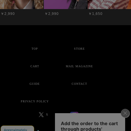
￥2,990
￥2,990
￥1,650
TOP
STORE
CART
MAIL MAGAZINE
GUIDE
CONTACT
PRIVACY POLICY
X
Instagram