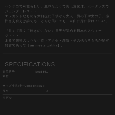
ヘンテコで可愛らしい。直球なようで実は変化球。ボーダレスで
ジェンダーレス・・・
エレガントなものを大前提に子供から大人、男の子や女の子、感
性さえ合えば誰でも、どんな風にでも、自由に身に着けていい。
『甘くて深くて飽きのこない』世界が認める日本のスウィー
ツ・・・
まるで餡蜜のような小物・アクセ・雑貨・その他もろもろが餡蜜
雑貨であって【an meets zakka】。
SPECIFICATIONS
商品番号
kog5351
素材
サイズ寸法(実寸/cm) onesize
長さ
31
モデル