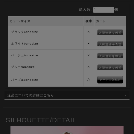
購入数:
個
カラー/サイズ
在庫
カート
×
ブラック/onesize
入荷連絡を希望
×
ホワイト/onesize
入荷連絡を希望
×
ベージュ/onesize
入荷連絡を希望
×
ブルー/onesize
入荷連絡を希望
△
パープル/onesize
返品についての詳細はこちら
SILHOUETTE/DETAIL