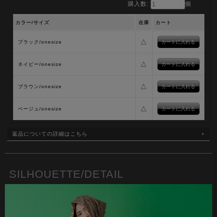
購入数:
個
カラー/サイズ
在庫
カート
△
ブラック/onesize
△
ネイビー/onesize
△
ブラウン/onesize
△
ベージュ/onesize
返品についての詳細はこちら
SILHOUETTE/DETAIL