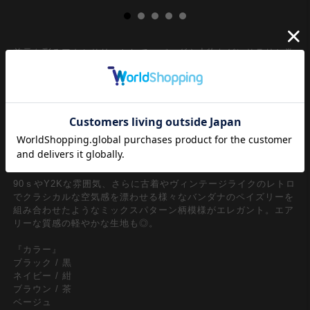
首元を彩るアクセサリーとして、バッグや小物などにサラリと巻
き付けてアクセントとして、ヘアアクセサリーとしてや大判のバ
ンダナ的にも普段使いからコーディネートのスパイスまで使い勝
手の良い定番アイテムのスカーフ。やや大判の正方形型が機能
的。特に今期世界中でそのレトロな世界観とストリートスタイル
発のヘッドアクセサリーとして注目度はマックス。ザクっと頭巾
やバンダナのように頭にのせてキュキュっと首元で結んでバブー
シュカやヘッドスカーフスタイルでコーデに取り入れたいとこ
ろ。
90ｓやY2Kな雰囲気、さらに古着やヴィンテージライクのレトロ
でクラシカルな空気感を漂わせる様々なバンダナのペイズリーを
組み合わせたようなミックスパターン柄模様がエレガント。エア
リーな質感の軽やかな生地も◎。
『カラー』
ブラック / 黒
ネイビー / 紺
ブラウン / 茶
ベージュ