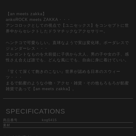
【an meets zakka】
ankoROCK meets ZAKKA・・・
アンコロックとしての視点で【ユニセックス】をコンセプトに世
界中からセレクトしたドラマチックなアクセサリー。
ヘンテコで可愛らしい。直球なようで実は変化球。ボーダレスで
ジェンダーレス・・・
エレガントなものを大前提に子供から大人、男の子や女の子、感
性さえ合えば誰でも、どんな風にでも、自由に身に着けていい。
『甘くて深くて飽きのこない』世界が認める日本のスウィー
ツ・・・
まるで餡蜜のような小物・アクセ・雑貨・その他もろもろが餡蜜
雑貨であって【an meets zakka】。
SPECIFICATIONS
商品番号
kog5415
素材