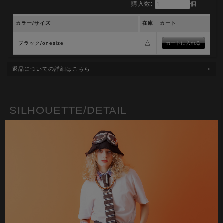
購入数:
個
カラー/サイズ
在庫
カート
△
ブラック/onesize
返品についての詳細はこちら
SILHOUETTE/DETAIL