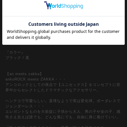
タイルは逆に今新鮮。
ハードなスタイルのレトロクラシックなパイロットデザインがど
こかサイバーパンクな世界観を感じさせるY3Kな一本。個性的か
つインパクト先行なイメージながら、そのままかけてはもちろん
キャップやハットやニット帽などの帽子の上から重ね付けして
も、ネックレス感覚で首にかけてもコーディネートに馴染んでく
れる意外に汎用性の高いアクセサリー。
『カラー』
ブラック / 黒
【an meets zakka】
ankoROCK meets ZAKKA・・・
アンコロックとしての視点で【ユニセックス】をコンセプトに世
界中からセレクトしたドラマチックなアクセサリー。
ヘンテコで可愛らしい。直球なようで実は変化球。ボーダレスで
ジェンダーレス・・・
エレガントなものを大前提に子供から大人、男の子や女の子、感
性さえ合えば誰でも、どんな風にでも、自由に身に着けていい。