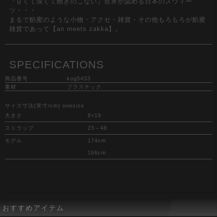
『甘くて深くて飽きのこない』世界が認める日本のスウィー
ツ・・・
まるで餡蜜のような小物・アクセ・雑貨・その他もろもろが餡蜜
雑貨であって【an meets zakka】。
SPECIFICATIONS
商品番号
kog5433
素材
プラスチック
サイズ寸法(実寸/cm) onesize
大きさ
8×19
ストラップ
23～48
モデル
174cm
166cm
おすすめアイテム