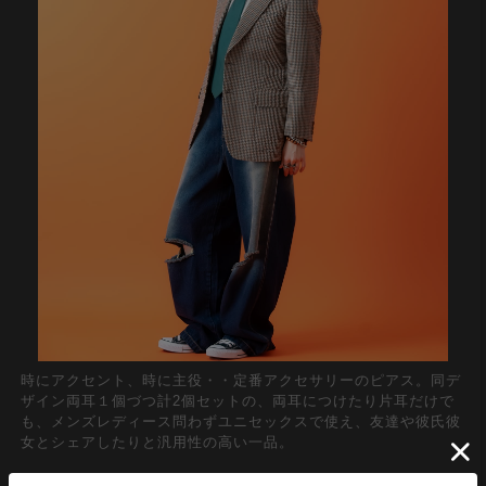
時にアクセント、時に主役・・定番アクセサリーのピアス。同デ
ザイン両耳１個づつ計2個セットの、両耳につけたり片耳だけで
も、メンズレディース問わずユニセックスで使え、友達や彼氏彼
女とシェアしたりと汎用性の高い一品。
キラキラと美しく乱反射する大粒の一粒ジルコニアストーンを上