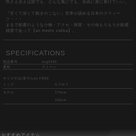
性さえ合えば誰でも、どんな風にでも、自由に身に着けていい。
『甘くて深くて飽きのこない』世界が認める日本のスウィー
ツ・・・
まるで餡蜜のような小物・アクセ・雑貨・その他もろもろが餡蜜
雑貨であって【an meets zakka】。
SPECIFICATIONS
商品番号
kog5499
素材
ストーン
サイズ寸法(実寸/cm) FREE
トップ
0.7×0.7
モデル
174cm
166cm
おすすめアイテム