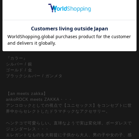
品なメタル台座であしらったチープにならない『ジュエリー感』
のグラマラスでエレガンスな存在感が印象的。シルバー、ゴール
ド、ブラックシルバー(ガンメタリック)のキャラクターが異なる
台座カラー展開でスタイリッシュなモードスタイルやストリート
ニュアンスはもちろんのこと、90ｓ、Y2K、古着ミックススタイ
ルなどクラシックなトレンドの流れにもしっかりと溶け込んでく
れる一品。耐候性に優れたスチールを使用し、毎日使う事で経年
劣化でのアンティークな風合いを自分色に『育てる』楽しみも。
『カラー』
シルバー / 銀
ゴールド / 金
ブラックシルバー / ガンメタ
【an meets zakka】
ankoROCK meets ZAKKA・・・
アンコロックとしての視点で【ユニセックス】をコンセプトに世
界中からセレクトしたドラマチックなアクセサリー。
ヘンテコで可愛らしい。直球なようで実は変化球。ボーダレスで
ジェンダーレス・・・
エレガントなものを大前提に子供から大人、男の子や女の子、感