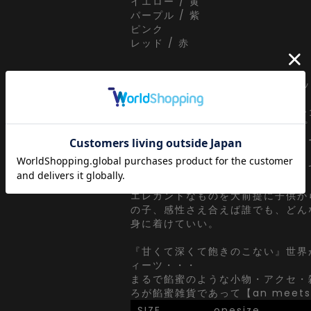
イエロー / 黄
パープル / 紫
ピンク
レッド / 赤
【an meets zakka(アンミツザ
ankoROCK meets ZAKKA・・・
アパレルブランド、服屋さん『アン
視点で【ユニセックス】をコンセプ
クトしたドラマチックなアクセサリ
ヘンテコで可愛らしい。直球なよう
ダレスでジェンダーレス・・・
エレガントなものを大前提に子供か
の子、感性さえ合えば誰でも、どん
身に着けていい。
『甘くて深くて飽きのこない』世界
ィーツ・・・
まるで餡蜜のような小物・アクセ・
ろが餡蜜雑貨であって【an meets 
SIZE
onesize