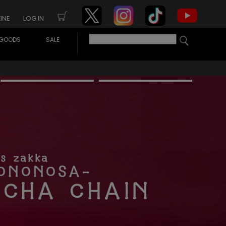
INE
LOG IN
GOODS
SALE