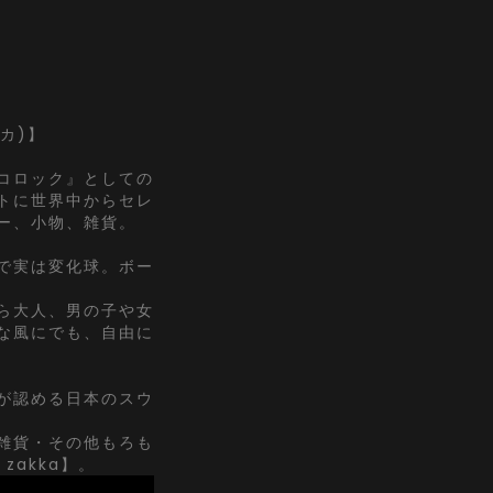
ッカ)】
コロック』としての
トに世界中からセレ
ー、小物、雑貨。
で実は変化球。ボー
ら大人、男の子や女
な風にでも、自由に
が認める日本のスウ
雑貨・その他もろも
zakka】。