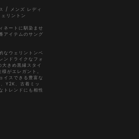
 / メンズ レディ
ウェリントン
ィネートに馴染ませ
番アイテムのサング
的なウェリントンベ
レンドライクなフォ
の大きめ黒縁スタイ
仕様がエレガント。
ョイスできる豊富な
、Y2K、古着ミッ
なトレンドにも相性