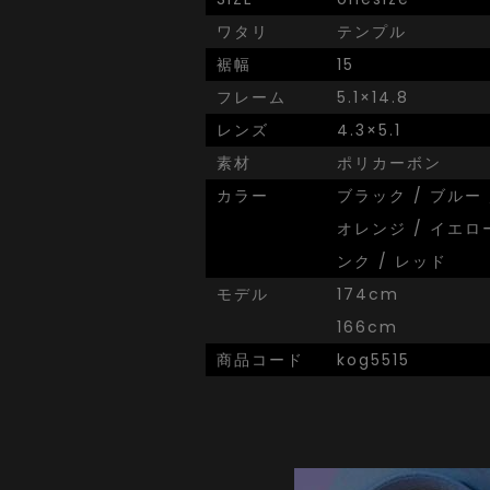
ワタリ
テンプル
裾幅
15
フレーム
5.1×14.8
レンズ
4.3×5.1
素材
ポリカーボン
カラー
ブラック / ブルー 
オレンジ / イエロー
ンク / レッド
モデル
174cm
166cm
商品コード
kog5515