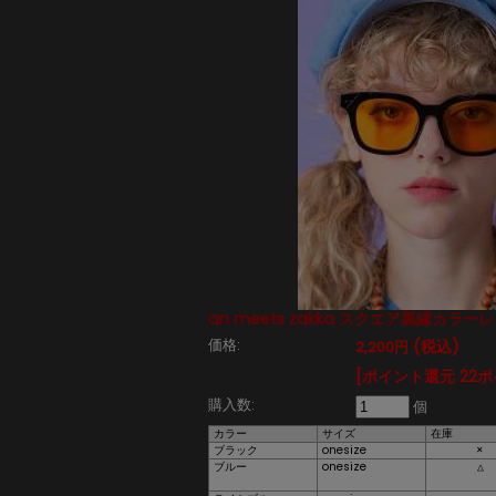
an meets zakka スクエア黒縁カラ
価格:
(税込)
2,200円
[ポイント還元 22
購入数:
個
カラー
サイズ
在庫
ブラック
onesize
×
ブルー
onesize
△