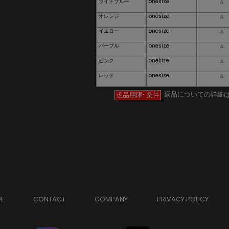
ライトブルー
onesize
△
オレンジ
onesize
△
イエロー
onesize
△
パープル
onesize
△
ピンク
onesize
△
レッド
onesize
△
返品についての詳細
DE
CONTACT
COMPANY
PRIVACY POLICY