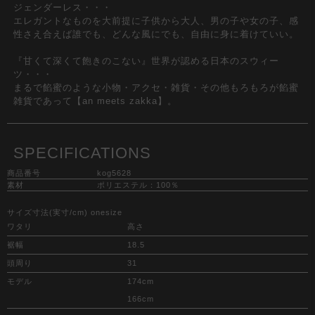
ジェンダーレス・・・
エレガントなものを大前提に子供から大人、男の子や女の子、感
性さえ合えば誰でも、どんな風にでも、自由に身に着けていい。
『甘くて深くて飽きのこない』世界が認める日本のスウィー
ツ・・・
まるで餡蜜のような小物・アクセ・雑貨・その他もろもろが餡蜜
雑貨であって【an meets zakka】。
SPECIFICATIONS
商品番号
kog5628
素材
ポリエステル：100％
サイズ寸法(実寸/cm) onesize
ワタリ
高さ
裾幅
18.5
頭周り
31
モデル
174cm
166cm