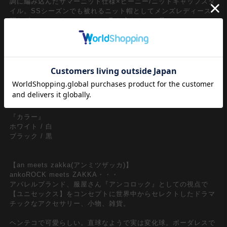
調に編み込んだサマーニット仕様×ビーニー/ニットキャップスタ
イル。SSシーズンでも被れるニット帽としてメンズレディース
問わずユニセックスでコーデに取り入れたい一品。
バリエーションでミックスすることでリズムをもたせたレース編
み模様×プクっと猫耳フォルムを形成するシルエットデザインが
一見してエレガント＆キュートフル。上品エレガンスな単色モノ
トーンのレース編み模様とネコ耳デザインの甘辛ミックスが最強
カワイイ存在感を主張。韓国トレンド、韓国ファッション、イン
スタインフルエンサー、アイドル、SNS、TikTok、映
え、・・・全部飲み込んで『カワイイは正義』な一品。
『カラー』
ホワイト / 白
ブラック / 黒
【an meets zakka(アンミツザッカ)】
ankoROCK meets ZAKKA・・・
アパレルブランド、服屋さん『アンコロック』としての視点で
【ユニセックス】をコンセプトに世界中からセレクトしたドラマ
チックなアクセサリー、小物、雑貨。
ヘンテコで可愛らしい。直球なようで実は変化球。ボーダレスで