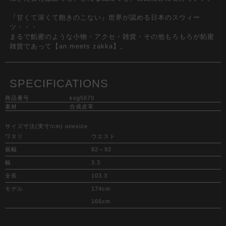
『甘くて深くて飽きのこない』世界が認める日本のスウィー
ツ・・・
まるで餡蜜のような小物・アクセ・雑貨・その他もろもろが餡蜜
雑貨であって【an meets zakka】。
SPECIFICATIONS
商品番号
kog5670
素材
合成皮革
サイズ寸法(実寸/cm) onesize
ワタリ
ウエスト
裾幅
82～92
幅
3.3
全長
103.3
モデル
174cm
166cm