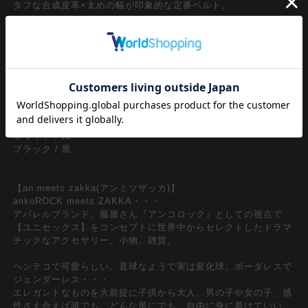
タフな合成皮革×太めの幅が印象的な定番ベルト。
ミニボールスタッズで描いた花柄やバタフライ模様でネイティブ
調の空気感を表現。様々な花模様にギラギラっと乱反射する大粒
のジルコニアを装飾してセクシーなアクセントをミックス。スト
リートやロック、モードスタイルはもちろん、90ｓ、Y2K、古着
ミックススタイルやアメカジといったレトロでクラシックな流れ
のトレンドスタイルにも相性抜群な一本。
『カラー』
ホワイト / 白
ブラック / 黒
【an meets zakka(アンミツザッカ)】
ankoROCK meets ZAKKA・・・
アパレルブランド、服屋さん『アンコロック』としての視点で
【ユニセックス】をコンセプトに世界中からセレクトしたドラマ
チックなアクセサリー、小物、雑貨。
ヘンテコで可愛らしい。直球なようで実は変化球。ボーダレスで
ジェンダーレス・・・
エレガントなものを大前提に子供から大人、男の子や女の子、感
性さえ合えば誰でも、どんな風にでも、自由に身に着けていい。