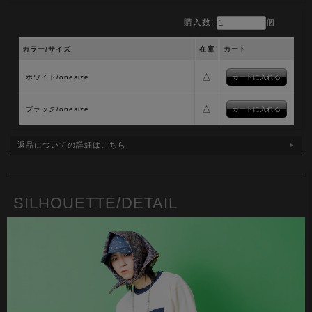
購入数:
個
カラー/サイズ
在庫
カート
△
ホワイト/onesize
△
ブラック/onesize
返品についての詳細はこちら
SILHOUETTE/DETAIL